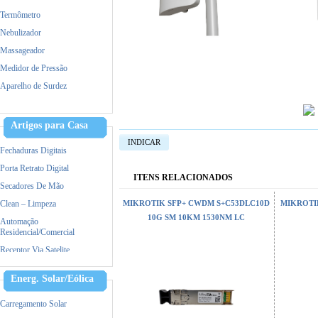
Termômetro
Nebulizador
Massageador
Medidor de Pressão
Aparelho de Surdez
Dermaroller
Tratamento capilar
Artigos para Casa
Maquina de Tosa
INDICAR
Fechaduras Digitais
Porta Retrato Digital
ITENS RELACIONADOS
Secadores De Mão
Clean – Limpeza
MIKROTIK SFP+ CWDM S+C53DLC10D
MIKROTIK
10G SM 10KM 1530NM LC
Automação
Residencial/Comercial
Receptor Via Satelite
Ar Condicionado
Energ. Solar/Eólica
Triturador De Papel
Accessorios
Carregamento Solar