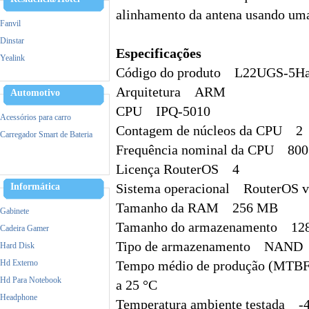
alinhamento da antena usando uma
Fanvil
Dinstar
Especificações
Yealink
Código do produto L22UGS-5H
Alcatel
Arquitetura ARM
Hikvision
Automotivo
CPU IPQ-5010
Ezviz
Acessórios para carro
IPTV
Contagem de núcleos da CPU 2
Carregador Smart de Bateria
VOIP/GOIP/Gateway
Frequência nominal da CPU 80
Licença RouterOS 4
Informática
Sistema operacional RouterOS 
Tamanho da RAM 256 MB
Gabinete
Tamanho do armazenamento 12
Cadeira Gamer
Tipo de armazenamento NAND
Hard Disk
Hd Externo
Tempo médio de produção (MTB
Hd Para Notebook
a 25 °C
Headphone
Temperatura ambiente testada -