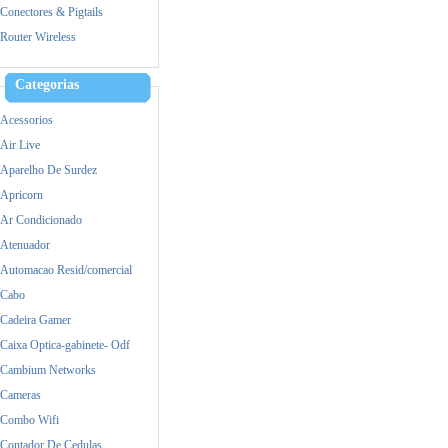
Mercusys
Conectores & Pigtails
MikroTik
Router Wireless
Mimosa
Nokia
Categorias
Raspberry
Acessorios
Samsung
Air Live
Satellite
Aparelho De Surdez
TP-Link
Apricorn
Ubiquiti
Ar Condicionado
Yealink
Atenuador
Zebra
Automacao Resid/comercial
Cabo
Cadeira Gamer
Caixa Optica-gabinete- Odf
Cambium Networks
Cameras
Combo Wifi
Contador De Cedulas