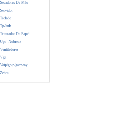
Secadores De Mão
Servidor
Teclado
Tp-link
Triturador De Papel
Ups- Nobreak
Ventiladores
Vga
Voip/goip/gateway
Zebra