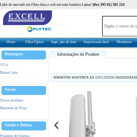
Líder de mercado em Fibra ótica e wifi em toda América Latina!
(0xx 595 61) 501 224
Home
Fibra Óptica
Impr. jato de tinta
Impressoras laser
Monitores
Destaques
Informações do Produto
VGA
Baixar Lista
MIKROTIK MANTBOX AX 15S L22UGS-5HAXD2HAXD
Novos
Novos produtos
Baixaram de Preço
Saúde e Beleza
Produtos de Estetica