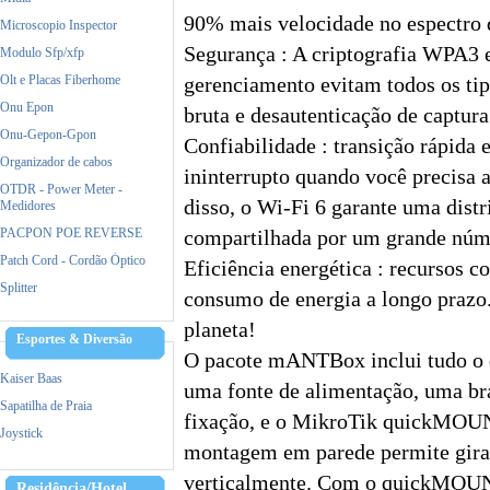
90% mais velocidade no espectro 
Microscopio Inspector
Segurança : A criptografia WPA3 
Modulo Sfp/xfp
Olt e Placas Fiberhome
gerenciamento evitam todos os tip
Onu Epon
bruta e desautenticação de captu
Onu-Gepon-Gpon
Confiabilidade : transição rápida 
Organizador de cabos
ininterrupto quando você precisa 
OTDR - Power Meter -
disso, o Wi-Fi 6 garante uma distr
Medidores
PACPON POE REVERSE
compartilhada por um grande núme
Patch Cord - Cordão Óptico
Eficiência energética : recursos
Splitter
consumo de energia a longo prazo.
planeta!
Esportes & Diversão
O pacote mANTBox inclui tudo o q
Kaiser Baas
uma fonte de alimentação, uma br
Sapatilha de Praia
fixação, e o MikroTik quickMOUN
Joystick
montagem em parede permite gira
verticalmente. Com o quickMOUNT
Residência/Hotel