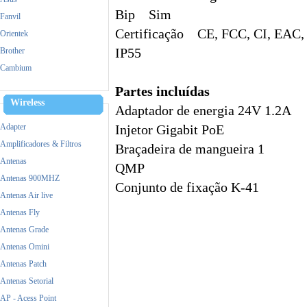
Bip Sim
Fanvil
Certificação CE, FCC, CI, EAC
Orientek
Brother
IP55
Cambium
Cisco
Partes incluídas
Dell
Wireless
Adaptador de energia 24V 1.2A
Dinstar
Adapter
Injetor Gigabit PoE
Epson
Amplificadores & Filtros
Braçadeira de mangueira 1
Fanvil
Antenas
QMP
FiberHome
Antenas 900MHZ
Conjunto de fixação K-41
Fico
Antenas Air live
Grandstream
Antenas Fly
HP
Antenas Grade
Huawei
Antenas Omini
Intel
Antenas Patch
Logitech
Antenas Setorial
M-tek
AP - Acess Point