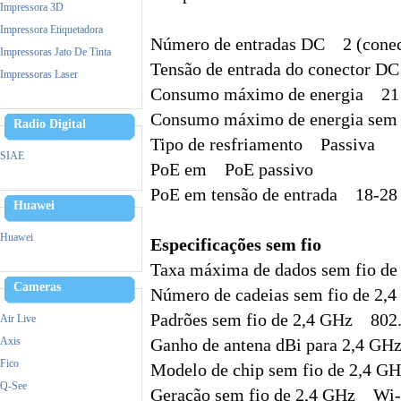
Impressora 3D
Impressora Etiquetadora
Número de entradas DC 2 (conec
Impressoras Jato De Tinta
Tensão de entrada do conector 
Impressoras Laser
Consumo máximo de energia 2
Leitor Biometrico
Consumo máximo de energia sem
Memoria
Radio Digital
Cpu
Tipo de resfriamento Passiva
SIAE
Monitor
PoE em PoE passivo
Mouse
PoE em tensão de entrada 18-28
Huawei
Notebook
Ups- Nobreak
Huawei
Especificações sem fio
Pen Drive
Taxa máxima de dados sem fio de
Power Bank - Carregador
Cameras
Simultaneo
Número de cadeias sem fio de 2
Leitor Biometrico
Padrões sem fio de 2,4 GHz 802.
Air Live
Teclado
Axis
Ganho de antena dBi para 2,4 G
Ventiladores
Fico
Modelo de chip sem fio de 2,4 
Vga
Q-See
Geração sem fio de 2,4 GHz Wi-