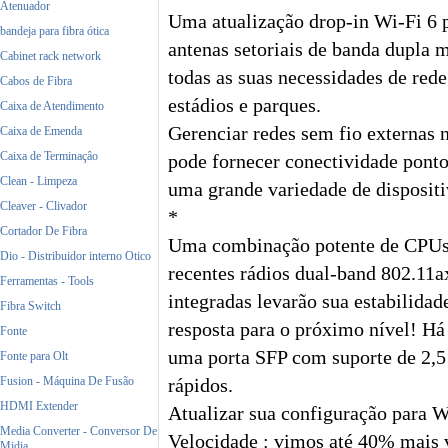
Atenuador
Uma atualização drop-in Wi-Fi 6 p
bandeja para fibra ótica
antenas setoriais de banda dupl
Cabinet rack network
todas as suas necessidades de red
Cabos de Fibra
estádios e parques.
Caixa de Atendimento
Gerenciar redes sem fio externas
Caixa de Emenda
Caixa de Terminaçâo
pode fornecer conectividade pont
Clean - Limpeza
uma grande variedade de disposit
Cleaver - Clivador
*
Cortador De Fibra
Uma combinação potente de CPUs
Dio - Distribuidor interno Otico
recentes rádios dual-band 802.11a
Ferramentas - Tools
integradas levarão sua estabilidad
Fibra Switch
resposta para o próximo nível! H
Fonte
uma porta SFP com suporte de 2,5 
Fonte para Olt
Fusion - Máquina De Fusão
rápidos.
HDMI Extender
Atualizar sua configuração para Wi
Media Converter - Conversor De
Velocidade : vimos até 40% mais 
Midia