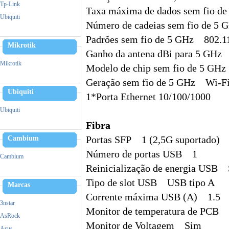
Zebra
Tp-Link
Taxa máxima de dados sem fio d
Triturador De Papel
Ubiquiti
Número de cadeias sem fio de 5
Padrões sem fio de 5 GHz 802.11
Mikrotik
Ganho da antena dBi para 5 GHz
Mikrotik
Modelo de chip sem fio de 5 G
Geração sem fio de 5 GHz Wi-Fi
Ubiquiti
1*Porta Ethernet 10/100/1000
Ubiquiti
Fibra
Cambium
Portas SFP 1 (2,5G suportado)
Número de portas USB 1
Cambium
Reinicialização de energia USB
Tipo de slot USB USB tipo A
Marcas
Corrente máxima USB (A) 1.5
3nstar
Monitor de temperatura de PCB
AsRock
Monitor de Voltagem Sim
Asus