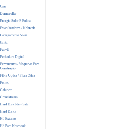
Cpu
Dermaroller
Energia Solar E Eolica
Estabilizadores / Nobreak
Carregamento Solar
Ezviz
Fanvil
Fechadura Digital
Ferramentas- Maquinas Para
Construção
Fibra Optica / Fibra Otica
Fontes
Gabinete
Grandstream
Hard Disk Ide - Sata
Hard Diskk
Hd Externo
Hd Para Notebook