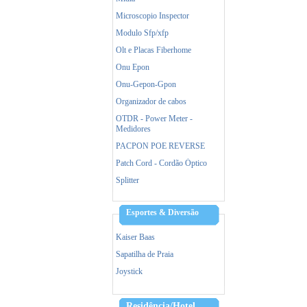
Microscopio Inspector
Modulo Sfp/xfp
Olt e Placas Fiberhome
Onu Epon
Onu-Gepon-Gpon
Organizador de cabos
OTDR - Power Meter -
Medidores
PACPON POE REVERSE
Patch Cord - Cordão Óptico
Splitter
Esportes & Diversão
Kaiser Baas
Sapatilha de Praia
Joystick
Residência/Hotel