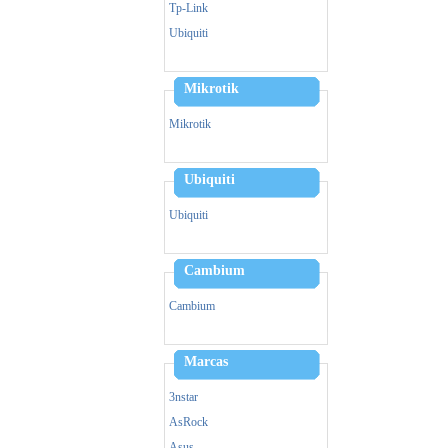
Zebra
Tp-Link
Triturador De Papel
Ubiquiti
Mikrotik
Mikrotik
Ubiquiti
Ubiquiti
Cambium
Cambium
Marcas
3nstar
AsRock
Asus