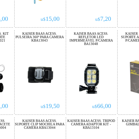
,00
15,00
7,20
u$
u$
. KIT
KAISER BAAS ACESS.
KAISER BAAS ACESS.
KAISER 
RTE
PULSEIRA 360º PARA CAMERA
REFLETOR LED
SUPORTE A
021
KBA13043
IMPERMEÁVEL P/CAMERA
P/CAME
BA13048
,00
19,50
66,00
u$
u$
SS.
KAISER BAAS ACESS.
KAISER BAAS ACESS. TRIPOD
KAISER BA
PACETE
SUPORTE CLIP MOCHILA PARA
CAMERA ADAPTOR KIT -
GIMBAL
3004
CAMERA KBA13044
KBA13104