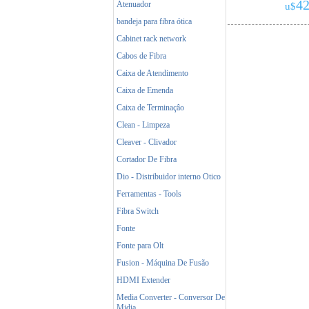
42
Atenuador
u$
bandeja para fibra ótica
Cabinet rack network
Cabos de Fibra
Caixa de Atendimento
Caixa de Emenda
Caixa de Terminaçâo
Clean - Limpeza
Cleaver - Clivador
Cortador De Fibra
Dio - Distribuidor interno Otico
Ferramentas - Tools
Fibra Switch
Fonte
Fonte para Olt
Fusion - Máquina De Fusão
HDMI Extender
Media Converter - Conversor De
Midia