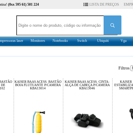
atina!
(0xx 595 61) 501 224
LISTA DE PREÇOS
EMP
mpressoras laser
Monitores
Notebooks
Switch
Ubiquiti
Vga
Filtros
 BASTÃO
KAISER BAAS ACESS. BASTÃO
KAISER BAAS ACESS. CINTA-
KAISER 
 DE
BOIA FLUTUANTE P/CAMERA
ALÇA DE CABEÇA P/CAMERA
ESTABILIZ
102
KBA13014
KBA13046
SMARTP