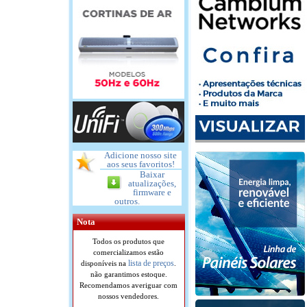
Adicione nosso site
aos seus favoritos!
Baixar
atualizações,
firmware e
outros.
Nota
Todos os produtos que
comercializamos estão
lista de preços
disponíveis na
.
não garantimos estoque.
Recomendamos averiguar com
nossos vendedores.