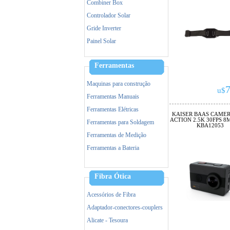
Combiner Box
Controlador Solar
Gride Inverter
Painel Solar
Ferramentas
Maquinas para construção
7
u$
Ferramentas Manuais
Ferramentas Elétricas
KAISER BAAS CAMER
ACTION 2.5K 30FPS 8M
Ferramentas para Soldagem
KBA12053
Ferramentas de Medição
Ferramentas a Bateria
Acessorios de Ferramentas
Equipamento de Proteção (EPI)
Fibra Ótica
Incêndio
Acessórios de Fibra
Adaptador-conectores-couplers
Alicate - Tesoura