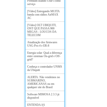
Premium usando UniFi como
serviço
[Vídeo] Entregando MUITA
banda com rádios AirMAX
AC
[Vídeo] OLT UBIQUITI,
ONT QUE PASSA 900
MEGAS - LOUCOS DA
TELECOM
Atualização dos firmwares
USG-Pro-4 e ER-8
Energia solar: Qual a diferença
entre sistemas On-grid e Off-
grid?
Conheça o controlador UNMS
da Ubiquiti
ALERTA: Não vendemos no
SUBMARINO,
AMERICANAS ou em
qualquer site do Brasil
Software MIMOSA 2.3.3 já
disponível
ENTENDA AS