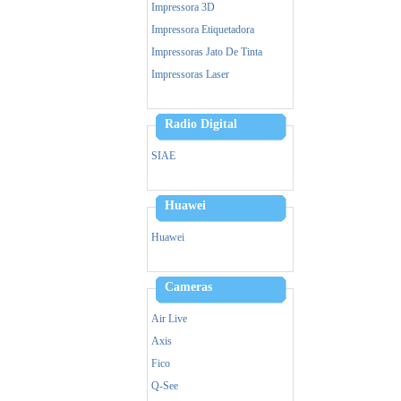
Impressora 3D
Impressora Etiquetadora
Impressoras Jato De Tinta
Impressoras Laser
Leitor Biometrico
Memoria
Radio Digital
Cpu
SIAE
Monitor
Mouse
Huawei
Notebook
Ups- Nobreak
Huawei
Pen Drive
Power Bank - Carregador
Cameras
Simultaneo
Leitor Biometrico
Air Live
Teclado
Axis
Ventiladores
Fico
Vga
Q-See