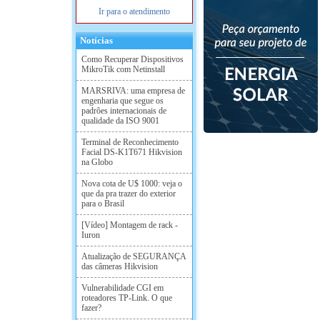
Ir para o atendimento
Notícias
Como Recuperar Dispositivos
MikroTik com Netinstall
MARSRIVA: uma empresa de
engenharia que segue os
padrões internacionais de
qualidade da ISO 9001
Terminal de Reconhecimento
Facial DS-K1T671 Hikvision
na Globo
Nova cota de U$ 1000: veja o
que da pra trazer do exterior
para o Brasil
[Vídeo] Montagem de rack -
Iuron
Atualização de SEGURANÇA
das câmeras Hikvision
Vulnerabilidade CGI em
roteadores TP-Link. O que
fazer?