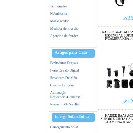
Termômetro
Nebulizador
26
u$
Massageador
Medidor de Pressão
KAISER BAAS ACESS
ESSENCIAL SUPO
Aparelho de Surdez
P/CAMERA KBA14
Dermaroller
Tratamento capilar
Artigos para Casa
Maquina de Tosa
Fechaduras Digitais
Porta Retrato Digital
Secadores De Mão
Clean – Limpeza
Automação
Residencial/Comercial
12
u$
Receptor Via Satelite
Ar Condicionado
KAISER BAAS ACE
Energ. Solar/Eólica
SUPORTE CINTA CA
Triturador De Papel
P/CAMERA- KBA1
Accessorios
Carregamento Solar