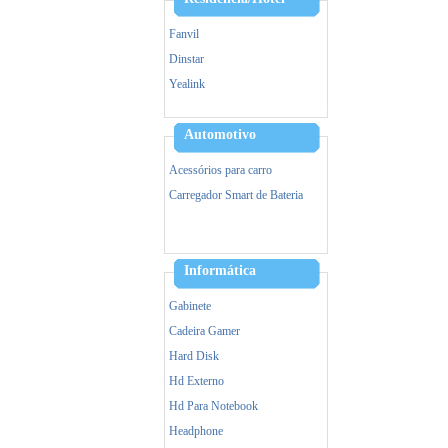
Fanvil
Dinstar
Yealink
Alcatel
Hikvision
Automotivo
Ezviz
Acessórios para carro
IPTV
Carregador Smart de Bateria
VOIP/GOIP/Gateway
Informática
Gabinete
Cadeira Gamer
Hard Disk
Hd Externo
Hd Para Notebook
Headphone