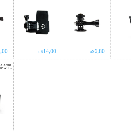
,00
14,00
6,80
u$
u$
A X300
P WIFI-