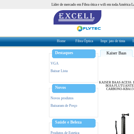
Líder de mercado em Fibra ótica e wifi em toda América L
Home
Fibra Óptica
Impr. jato de tinta
I
Destaques
Kaiser Baas
VGA
Baixar Lista
KAISER BAAS ACESS.
BOIA FLUTUANTE
Novos
CARBONO-KBA13
Novos produtos
Baixaram de Preço
Saúde e Beleza
Produtos de Estetica