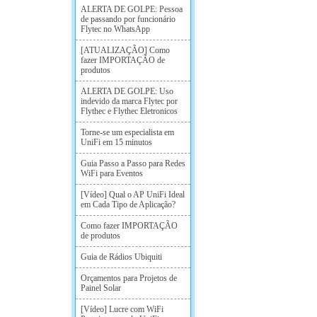
ALERTA DE GOLPE: Pessoa
de passando por funcionário
Flytec no WhatsApp
[ATUALIZAÇÃO] Como
fazer IMPORTAÇÃO de
produtos
ALERTA DE GOLPE: Uso
indevido da marca Flytec por
Flythec e Flythec Eletronicos
Torne-se um especialista em
UniFi em 15 minutos
Guia Passo a Passo para Redes
WiFi para Eventos
[Vídeo] Qual o AP UniFi Ideal
em Cada Tipo de Aplicação?
Como fazer IMPORTAÇÃO
de produtos
Guia de Rádios Ubiquiti
Orçamentos para Projetos de
Painel Solar
[Vídeo] Lucre com WiFi