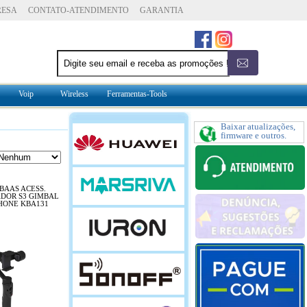
RESA
CONTATO-ATENDIMENTO
GARANTIA
Voip
Wireless
Ferramentas-Tools
Baixar atualizações,
firmware e outros.
BAAS ACESS.
ADOR S3 GIMBAL
HONE KBA131