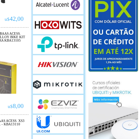
42,00
u$
BAAS ACESS.
LLOY BIKE KIT
RA KBA13105
8,00
u$
AS ACESS. XS3
 - KBA13110