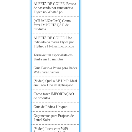
ALERTA DE GOLPE: Pessoa
de passando por funcionário
Flytec no WhatsApp
[ATUALIZAÇÃO] Como
fazer IMPORTAÇÃO de
produtos
ALERTA DE GOLPE: Uso
indevido da marca Flytec por
Flythec e Flythec Eletronicos
Torne-se um especialista em
UniFi em 15 minutos
Guia Passo a Passo para Redes
WiFi para Eventos
[Vídeo] Qual o AP UniFi Ideal
em Cada Tipo de Aplicação?
Como fazer IMPORTAÇÃO
de produtos
Guia de Rádios Ubiquiti
Orçamentos para Projetos de
Painel Solar
[Vídeo] Lucre com WiFi