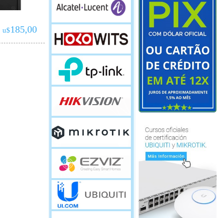
185,00
u$