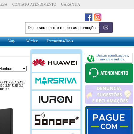
RESA
CONTATO-ATENDIMENTO
GARANTIA
Voip
Wireless
Ferramentas-Tools
Baixar atualizações,
firmware e outros.
O 4TB SEAGATE
00 2.5" USB 3.0
PRETO