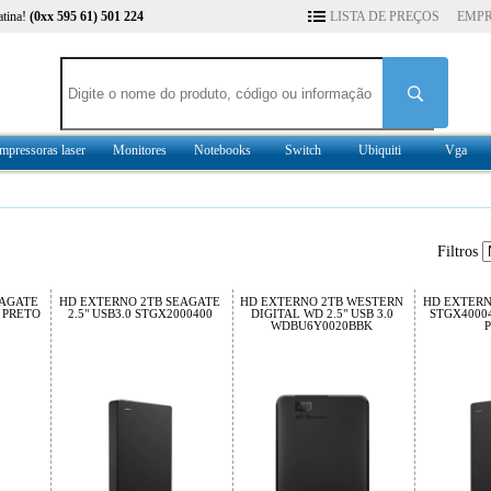
atina!
(0xx 595 61) 501 224
LISTA DE PREÇOS
EMP
mpressoras laser
Monitores
Notebooks
Switch
Ubiquiti
Vga
Filtros
EAGATE
HD EXTERNO 2TB SEAGATE
HD EXTERNO 2TB WESTERN
HD EXTERN
0 PRETO
2.5" USB3.0 STGX2000400
DIGITAL WD 2.5" USB 3.0
STGX40004
WDBU6Y0020BBK