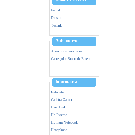
Fanvil
Dinstar
Yealink
Alcatel
Hikvision
Automotivo
Ezviz
Acessórios para carro
IPTV
Carregador Smart de Bateria
VOIP/GOIP/Gateway
Informática
Gabinete
Cadeira Gamer
Hard Disk
Hd Externo
Hd Para Notebook
Headphone