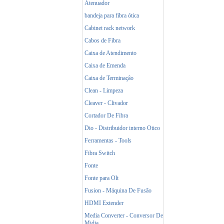
Atenuador
bandeja para fibra ótica
Cabinet rack network
Cabos de Fibra
Caixa de Atendimento
Caixa de Emenda
Caixa de Terminaçâo
Clean - Limpeza
Cleaver - Clivador
Cortador De Fibra
Dio - Distribuidor interno Otico
Ferramentas - Tools
Fibra Switch
Fonte
Fonte para Olt
Fusion - Máquina De Fusão
HDMI Extender
Media Converter - Conversor De
Midia