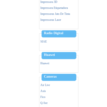
Impressora 3D
Impressora Etiquetadora
Impressoras Jato De Tinta
Impressoras Laser
Leitor Biometrico
Memoria
Radio Digital
Cpu
SIAE
Monitor
Mouse
Huawei
Notebook
Ups- Nobreak
Huawei
Pen Drive
Power Bank - Carregador
Cameras
Simultaneo
Leitor Biometrico
Air Live
Teclado
Axis
Ventiladores
Fico
Vga
Q-See