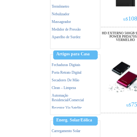
Termômetro
Nebulizador
108
u$
Massageador
Medidor de Pressão
HD EXTERNO 500GB S
POWER PHDA70S
Aparelho de Surdez
VERMELHO
Dermaroller
Tratamento capilar
Artigos para Casa
Maquina de Tosa
Fechaduras Digitais
Porta Retrato Digital
Secadores De Mão
Clean – Limpeza
Automação
Residencial/Comercial
75
u$
Receptor Via Satelite
Ar Condicionado
Energ. Solar/Eólica
Triturador De Papel
Accessorios
Carregamento Solar