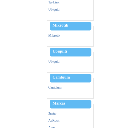
Zebra
Tp-Link
Triturador De Papel
Ubiquiti
Mikrotik
Mikrotik
Ubiquiti
Ubiquiti
Cambium
Cambium
Marcas
3nstar
AsRock
Asus