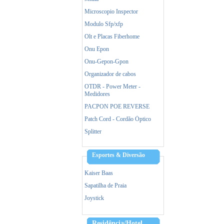
Microscopio Inspector
Modulo Sfp/xfp
Olt e Placas Fiberhome
Onu Epon
Onu-Gepon-Gpon
Organizador de cabos
OTDR - Power Meter -
Medidores
PACPON POE REVERSE
Patch Cord - Cordão Óptico
Splitter
Esportes & Diversão
Kaiser Baas
Sapatilha de Praia
Joystick
Residência/Hotel