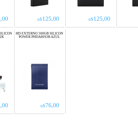
,00
125,00
125,00
u$
u$
ILICON
HD EXTERNO 500GB SILICON
2K
POWER PHDA80S3B AZUL
,00
76,00
u$