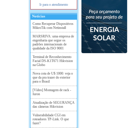
Ir para o atendimento
Notícias
Como Recuperar Dispositivos
MikroTik com Netinstall
MARSRIVA: uma empresa de
engenharia que segue os
padrões internacionais de
qualidade da ISO 9001
Terminal de Reconhecimento
Facial DS-K1T671 Hikvision
na Globo
Nova cota de U$ 1000: veja o
que da pra trazer do exterior
para o Brasil
[Vídeo] Montagem de rack -
Iuron
Atualização de SEGURANÇA
das câmeras Hikvision
Vulnerabilidade CGI em
roteadores TP-Link. O que
fazer?