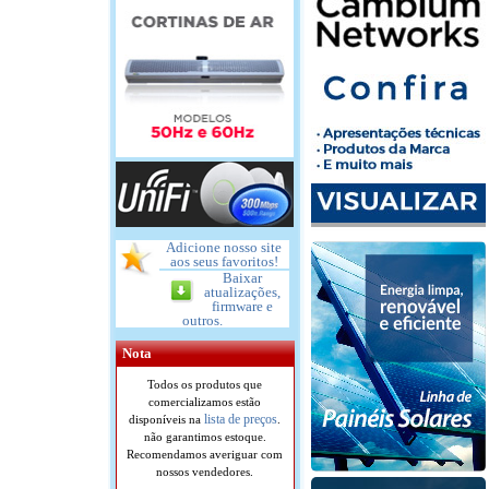
Adicione nosso site
aos seus favoritos!
Baixar
atualizações,
firmware e
outros.
Nota
Todos os produtos que
comercializamos estão
lista de preços
disponíveis na
.
não garantimos estoque.
Recomendamos averiguar com
nossos vendedores.