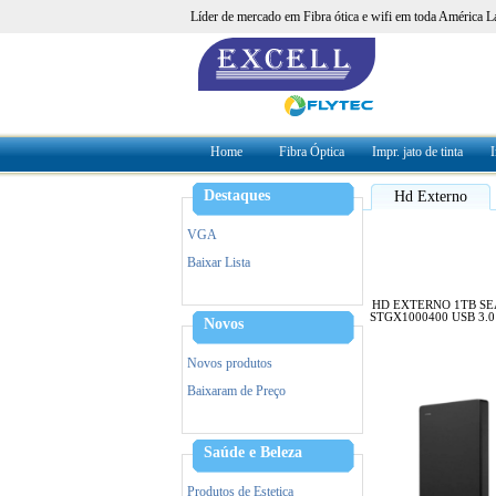
Líder de mercado em Fibra ótica e wifi em toda América L
Home
Fibra Óptica
Impr. jato de tinta
I
Destaques
Hd Externo
VGA
Baixar Lista
HD EXTERNO 1TB S
STGX1000400 USB 3.
Novos
Novos produtos
Baixaram de Preço
Saúde e Beleza
Produtos de Estetica