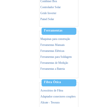
Combiner Box
Controlador Solar
Gride Inverter
Painel Solar
Ferramentas
Maquinas para construção
Ferramentas Manuais
Ferramentas Elétricas
Ferramentas para Soldagem
Ferramentas de Medição
Ferramentas a Bateria
Acessorios de Ferramentas
Equipamento de Proteção (EPI)
Fibra Ótica
Incêndio
Acessórios de Fibra
Adaptador-conectores-couplers
Alicate - Tesoura