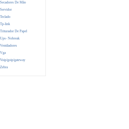
Secadores De Mão
Servidor
Teclado
Tp-link
Triturador De Papel
Ups- Nobreak
Ventiladores
Vga
Voip/goip/gateway
Zebra