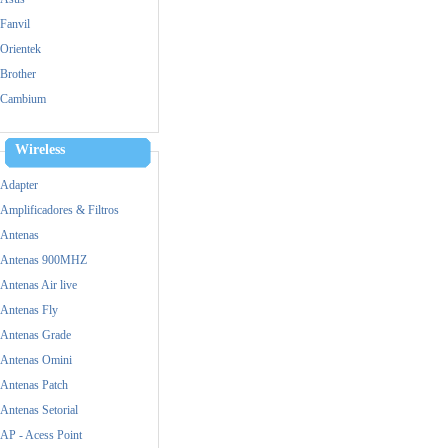
Fanvil
Orientek
Brother
Cambium
Cisco
Dell
Wireless
Dinstar
Adapter
Epson
Amplificadores & Filtros
Fanvil
Antenas
FiberHome
Antenas 900MHZ
Fico
Antenas Air live
Grandstream
Antenas Fly
HP
Antenas Grade
Huawei
Antenas Omini
Intel
Antenas Patch
Logitech
Antenas Setorial
M-tek
AP - Acess Point