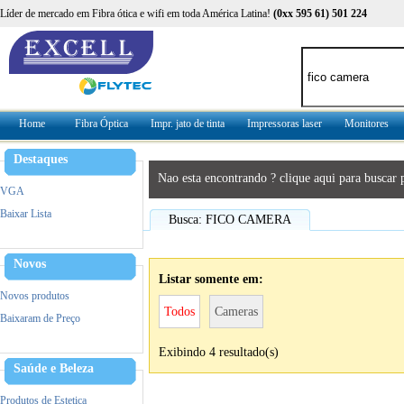
Líder de mercado em Fibra ótica e wifi em toda América Latina!
(0xx 595 61) 501 224
Home
Fibra Óptica
Impr. jato de tinta
Impressoras laser
Monitores
Destaques
Nao esta encontrando ? clique aqui para buscar
VGA
Baixar Lista
Busca: FICO CAMERA
Novos
Listar somente em:
Novos produtos
Todos
Cameras
Baixaram de Preço
Exibindo 4 resultado(s)
Saúde e Beleza
Produtos de Estetica