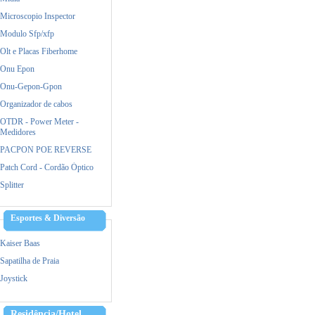
Microscopio Inspector
Modulo Sfp/xfp
Olt e Placas Fiberhome
Onu Epon
Onu-Gepon-Gpon
Organizador de cabos
OTDR - Power Meter -
Medidores
PACPON POE REVERSE
Patch Cord - Cordão Óptico
Splitter
Esportes & Diversão
Kaiser Baas
Sapatilha de Praia
Joystick
Residência/Hotel