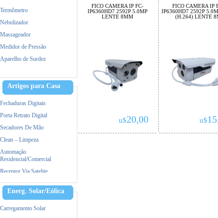
FICO CAMERA IP FC-
FICO CAMERA IP 
Termômetro
IP6360HD7 2592P 5.0MP
IP6360HD7 2592P 5.0
LENTE 8MM
(H.264) LENTE 
Nebulizador
Massageador
Medidor de Pressão
Aparelho de Surdez
Dermaroller
Tratamento capilar
Artigos para Casa
Maquina de Tosa
Fechaduras Digitais
Porta Retrato Digital
20,00
15
u$
u$
Secadores De Mão
Clean – Limpeza
Automação
Residencial/Comercial
Receptor Via Satelite
Ar Condicionado
Energ. Solar/Eólica
Triturador De Papel
Accessorios
Carregamento Solar