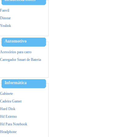
Fanvil
Dinstar
Yealink
Alcatel
Hikvision
Automotivo
Ezviz
Acessórios para carro
IPTV
Carregador Smart de Bateria
VOIP/GOIP/Gateway
Informática
Gabinete
Cadeira Gamer
Hard Disk
Hd Externo
Hd Para Notebook
Headphone