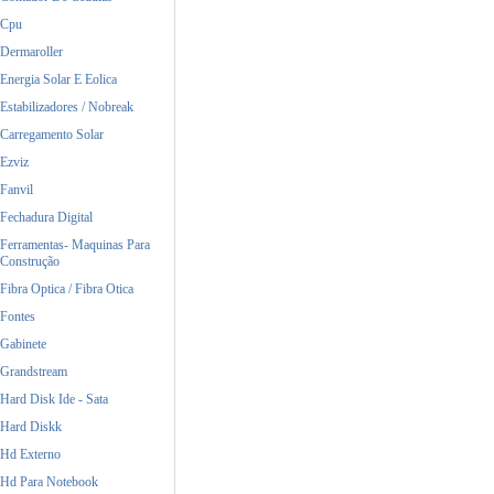
Cpu
Dermaroller
Energia Solar E Eolica
Estabilizadores / Nobreak
Carregamento Solar
Ezviz
Fanvil
Fechadura Digital
Ferramentas- Maquinas Para
Construção
Fibra Optica / Fibra Otica
Fontes
Gabinete
Grandstream
Hard Disk Ide - Sata
Hard Diskk
Hd Externo
Hd Para Notebook