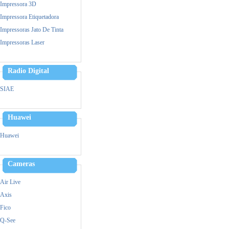
Impressora 3D
Impressora Etiquetadora
Impressoras Jato De Tinta
Impressoras Laser
Leitor Biometrico
Memoria
Radio Digital
Cpu
SIAE
Monitor
Mouse
Huawei
Notebook
Ups- Nobreak
Huawei
Pen Drive
Power Bank - Carregador
Cameras
Simultaneo
Leitor Biometrico
Air Live
Teclado
Axis
Ventiladores
Fico
Vga
Q-See