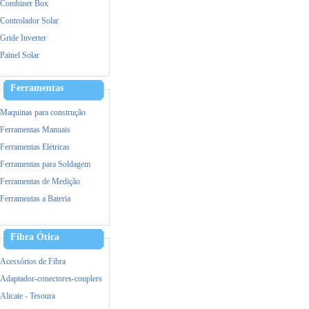
Combiner Box
Controlador Solar
Gride Inverter
Painel Solar
Ferramentas
Maquinas para construção
Ferramentas Manuais
Ferramentas Elétricas
Ferramentas para Soldagem
Ferramentas de Medição
Ferramentas a Bateria
Acessorios de Ferramentas
Equipamento de Proteção (EPI)
Fibra Ótica
Incêndio
Acessórios de Fibra
Adaptador-conectores-couplers
Alicate - Tesoura