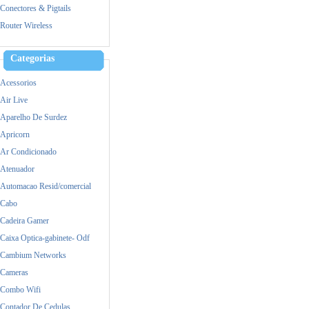
Mercusys
Conectores & Pigtails
MikroTik
Router Wireless
Mimosa
Nokia
Categorias
Raspberry
Acessorios
Samsung
Air Live
Satellite
Aparelho De Surdez
TP-Link
Apricorn
Ubiquiti
Ar Condicionado
Yealink
Atenuador
Zebra
Automacao Resid/comercial
Cabo
Cadeira Gamer
Caixa Optica-gabinete- Odf
Cambium Networks
Cameras
Combo Wifi
Contador De Cedulas