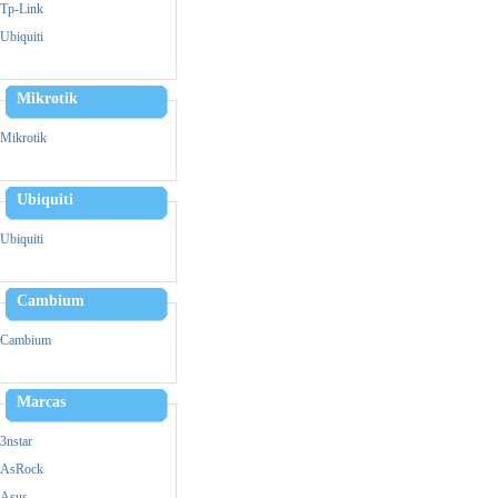
Zebra
Tp-Link
Triturador De Papel
Ubiquiti
Mikrotik
Mikrotik
Ubiquiti
Ubiquiti
Cambium
Cambium
Marcas
3nstar
AsRock
Asus