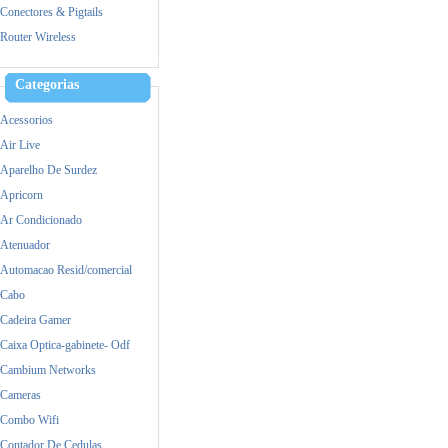
Mercusys
Conectores & Pigtails
MikroTik
Router Wireless
Mimosa
Nokia
Categorias
Raspberry
Acessorios
Samsung
Air Live
Satellite
Aparelho De Surdez
TP-Link
Apricorn
Ubiquiti
Ar Condicionado
Yealink
Atenuador
Zebra
Automacao Resid/comercial
Cabo
Cadeira Gamer
Caixa Optica-gabinete- Odf
Cambium Networks
Cameras
Combo Wifi
Contador De Cedulas