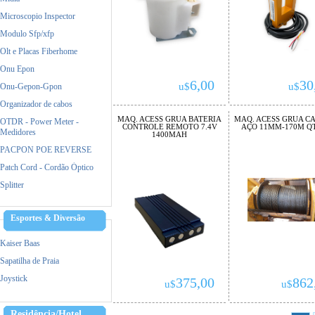
Microscopio Inspector
Modulo Sfp/xfp
Olt e Placas Fiberhome
Onu Epon
6,00
30
u$
u$
Onu-Gepon-Gpon
Organizador de cabos
MAQ. ACESS GRUA BATERIA
MAQ. ACESS GRUA C
OTDR - Power Meter -
CONTROLE REMOTO 7.4V
AÇO 11MM-170M Q
Medidores
1400MAH
PACPON POE REVERSE
Patch Cord - Cordão Óptico
Splitter
Esportes & Diversão
Kaiser Baas
Sapatilha de Praia
Joystick
375,00
862
u$
u$
Residência/Hotel