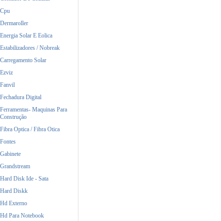
Cpu
Dermaroller
Energia Solar E Eolica
Estabilizadores / Nobreak
Carregamento Solar
Ezviz
Fanvil
Fechadura Digital
Ferramentas- Maquinas Para
Construção
Fibra Optica / Fibra Otica
Fontes
Gabinete
Grandstream
Hard Disk Ide - Sata
Hard Diskk
Hd Externo
Hd Para Notebook