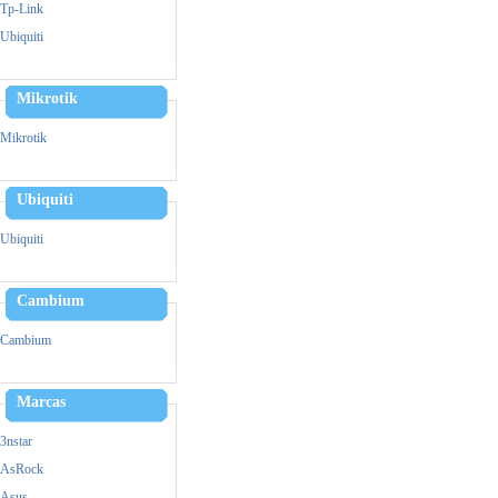
Zebra
Tp-Link
Triturador De Papel
Ubiquiti
Mikrotik
Mikrotik
Ubiquiti
Ubiquiti
Cambium
Cambium
Marcas
3nstar
AsRock
Asus