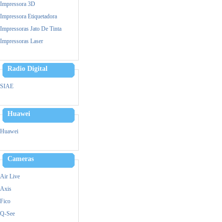
Impressora 3D
Impressora Etiquetadora
Impressoras Jato De Tinta
Impressoras Laser
Leitor Biometrico
Memoria
Radio Digital
Cpu
SIAE
Monitor
Mouse
Huawei
Notebook
Ups- Nobreak
Huawei
Pen Drive
Power Bank - Carregador
Cameras
Simultaneo
Leitor Biometrico
Air Live
Teclado
Axis
Ventiladores
Fico
Vga
Q-See