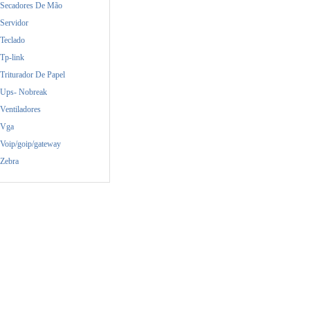
Secadores De Mão
Servidor
Teclado
Tp-link
Triturador De Papel
Ups- Nobreak
Ventiladores
Vga
Voip/goip/gateway
Zebra