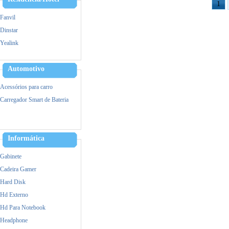
1
Fanvil
Dinstar
Yealink
Alcatel
Hikvision
Automotivo
Ezviz
Acessórios para carro
IPTV
Carregador Smart de Bateria
VOIP/GOIP/Gateway
Informática
Gabinete
Cadeira Gamer
Hard Disk
Hd Externo
Hd Para Notebook
Headphone