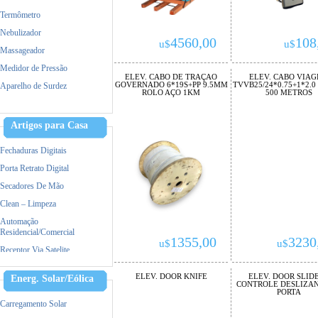
Termômetro
Nebulizador
4560,00
108
u$
u$
Massageador
Medidor de Pressão
ELEV. CABO DE TRAÇAO
ELEV. CABO VIA
GOVERNADO 6*19S+PP 9.5MM
TVVB25/24*0.75+1*2.0
Aparelho de Surdez
ROLO AÇO 1KM
500 METROS
Dermaroller
Tratamento capilar
Artigos para Casa
Maquina de Tosa
Fechaduras Digitais
Porta Retrato Digital
Secadores De Mão
Clean – Limpeza
Automação
Residencial/Comercial
1355,00
3230
u$
u$
Receptor Via Satelite
Ar Condicionado
ELEV. DOOR KNIFE
ELEV. DOOR SLIDE
Energ. Solar/Eólica
CONTROLE DESLIZAN
Triturador De Papel
PORTA
Accessorios
Carregamento Solar