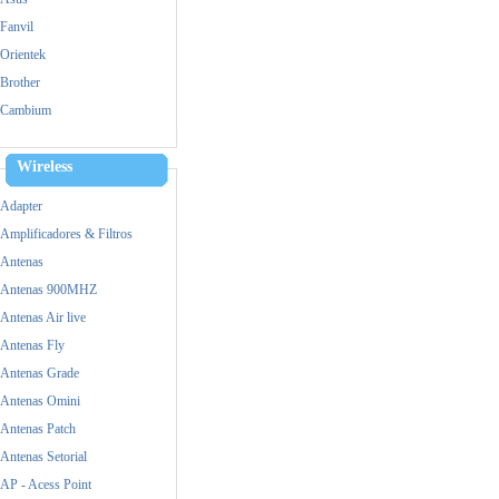
Fanvil
Orientek
Brother
Cambium
Cisco
Dell
Wireless
Dinstar
Adapter
Epson
Amplificadores & Filtros
Fanvil
Antenas
FiberHome
Antenas 900MHZ
Fico
Antenas Air live
Grandstream
Antenas Fly
HP
Antenas Grade
Huawei
Antenas Omini
Intel
Antenas Patch
Logitech
Antenas Setorial
M-tek
AP - Acess Point