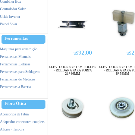
Combiner Box
Controlador Solar
Gride Inverter
Painel Solar
Ferramentas
Maquinas para construção
92,00
2
u$
u$
Ferramentas Manuais
Ferramentas Elétricas
ELEV. DOOR SYSTEM ROLLER
ELEV. DOOR SYSTEM 
- ROLDANA PARA PORTA
- ROLDANA PARA P
Ferramentas para Soldagem
21*46MM
8*58MM
Ferramentas de Medição
Ferramentas a Bateria
Acessorios de Ferramentas
Equipamento de Proteção (EPI)
Fibra Ótica
Incêndio
Acessórios de Fibra
Adaptador-conectores-couplers
Alicate - Tesoura