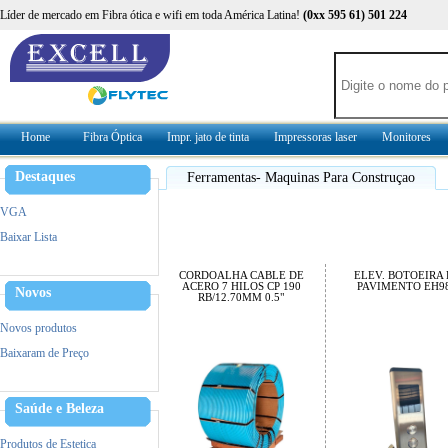
Líder de mercado em Fibra ótica e wifi em toda América Latina!
(0xx 595 61) 501 224
Home
Fibra Óptica
Impr. jato de tinta
Impressoras laser
Monitores
Destaques
Ferramentas- Maquinas Para Construçao
VGA
Baixar Lista
CORDOALHA CABLE DE
ELEV. BOTOEIRA 
ACERO 7 HILOS CP 190
PAVIMENTO EH9
Novos
RB/12.70MM 0.5"
Novos produtos
Baixaram de Preço
Saúde e Beleza
Produtos de Estetica