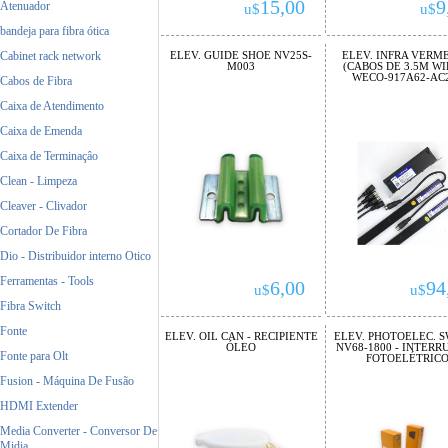
15,00
9
Atenuador
u$
u$
bandeja para fibra ótica
Cabinet rack network
ELEV. GUIDE SHOE NV25S-
ELEV. INFRA VERM
M003
(CABOS DE 3.5M WI
WECO-917A62-AC
Cabos de Fibra
Caixa de Atendimento
Caixa de Emenda
Caixa de Terminaçâo
Clean - Limpeza
Cleaver - Clivador
Cortador De Fibra
Dio - Distribuidor interno Otico
Ferramentas - Tools
6,00
94
u$
u$
Fibra Switch
Fonte
ELEV. OIL CAN - RECIPIENTE
ELEV. PHOTOELEC. 
ÓLEO
NV68-1800 - INTERR
Fonte para Olt
FOTOELÉTRIC
Fusion - Máquina De Fusão
HDMI Extender
Media Converter - Conversor De
Midia