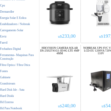
Cpu
Dermaroller
Energia Solar E Eolica
Estabilizadores / Nobreak
Carregamento Solar
233,00
197
u$
u$
Ezviz
Fanvil
HIKVISION CAMERA SOLAR
NOBREAK UPS SVC V-
Fechadura Digital
DS-2XS2T41G1-ID/4G LTE 4MP
LCD-EU 1200VA 720
4MM
110V
Ferramentas- Maquinas Para
Construção
Fibra Optica / Fibra Otica
Fontes
Gabinete
Grandstream
Hard Disk Ide - Sata
Hard Diskk
Hd Externo
240,00
54
u$
u$
Hd Para Notebook