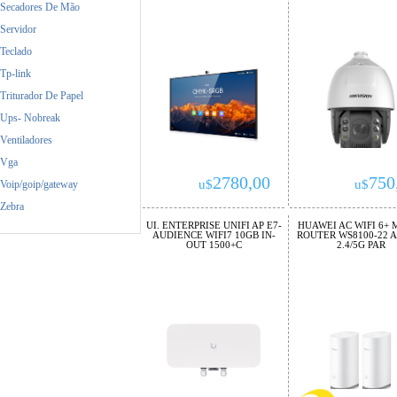
Secadores De Mão
Servidor
Teclado
Tp-link
Triturador De Papel
Ups- Nobreak
Ventiladores
Vga
2780,00
750
u$
u$
Voip/goip/gateway
Zebra
UI. ENTERPRISE UNIFI AP E7-
HUAWEI AC WIFI 6+ 
AUDIENCE WIFI7 10GB IN-
ROUTER WS8100-22 A
OUT 1500+C
2.4/5G PAR