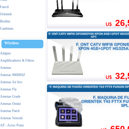
Fanvil
Orientek
26,
Brother
U$
Cambium
F. ONT CATV WIFI6 GPON/EPON XPON 4GE+1POT HG32
Cisco
APC
Dell
Wireless
F. ONT CATV WIFI6 GPON/
XPON 4GE+1POT HG325A
Dinstar
Adapter
Epson
Amplificadores & Filtros
Fanvil
Antenas
FiberHome
32,
Antenas 900MHZ
U$
Fico
Antenas Air live
Grandstream
F. MAQUINA DE FUSÃO ORIENTEK T43 FTTX FUSION S
Antenas Fly
HP
Antenas Grade
F. MAQUINA DE F
Huawei
ORIENTEK T43 FTTX FU
Antenas Omini
SPL
Intel
Antenas Patch
Logitech
Antenas Setorial
M-tek
AP - Acess Point
650,