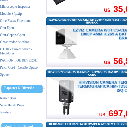
35,
Microscopio Inspector
U$
Modulo Sfp/xfp
EZVIZ CAMERA WIFI CS-CB2-WH 1080P 4MM H.265 A B
Olt e Placas Fiberhome
BRANCO
Onu Epon
EZVIZ CAMERA WIFI CS-CB
1080P 4MM H.265 A BA
Onu-Gepon-Gpon
BR
Organizador de cabos
OTDR - Power Meter -
Medidores
56,
PACPON POE REVERSE
U$
Patch Cord - Cordão Óptico
HIKVISION CAMERA TERMICA TERMOGRAFICA HM-TD302
Splitter
CUBO
HIKVISION CAMERA TER
TERMOGRAFICA HM-TD30
Esportes & Diversão
2/Q 
Kaiser Baas
Sapatilha de Praia
697,
Joystick
U$
DERMAROLLER CANETA DERMAPEN A11 SEM FIO BIVOL
Residência/Hotel
PEN