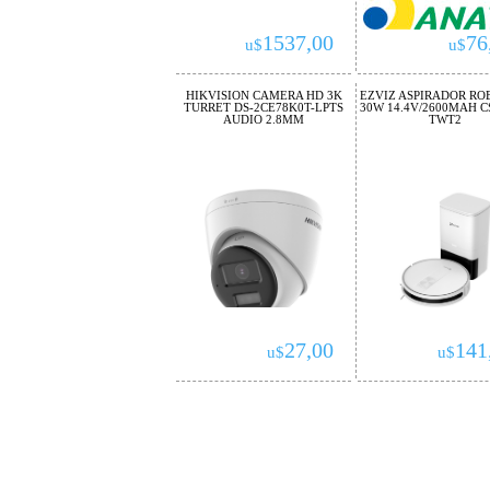
1537,00
76
u$
u$
HIKVISION CAMERA HD 3K
EZVIZ ASPIRADOR RO
TURRET DS-2CE78K0T-LPTS
30W 14.4V/2600MAH C
AUDIO 2.8MM
TWT2
27,00
141
u$
u$