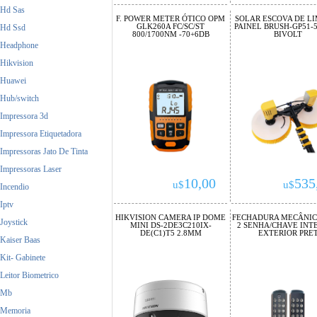
Hd Sas
F. POWER METER ÓTICO OPM
SOLAR ESCOVA DE L
GLK260A FC/SC/ST
PAINEL BRUSH-GP51-5
Hd Ssd
800/1700NM -70+6DB
BIVOLT
Headphone
Hikvision
Huawei
Hub/switch
Impressora 3d
Impressora Etiquetadora
Impressoras Jato De Tinta
Impressoras Laser
10,00
535
u$
u$
Incendio
Iptv
HIKVISION CAMERA IP DOME
FECHADURA MECÂNICA
Joystick
MINI DS-2DE3C210IX-
2 SENHA/CHAVE INTE
DE(C1)T5 2.8MM
EXTERIOR PRE
Kaiser Baas
Kit- Gabinete
Leitor Biometrico
Mb
Memoria