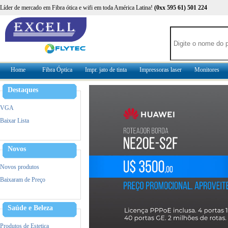
Líder de mercado em Fibra ótica e wifi em toda América Latina!
(0xx 595 61) 501 224
Home
Fibra Óptica
Impr. jato de tinta
Impressoras laser
Monitores
Destaques
VGA
Baixar Lista
Novos
Novos produtos
Baixaram de Preço
Saúde e Beleza
Produtos de Estetica