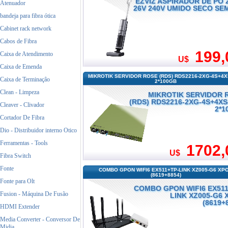
EZVIZ ASPIRADOR DE PÓ 
Atenuador
26V 240V UMIDO SECO SEM
bandeja para fibra ótica
Cabinet rack network
Cabos de Fibra
199,
Caixa de Atendimento
U$
Caixa de Emenda
MIKROTIK SERVIDOR ROSE (RDS) RDS2216-2XG-4S+4
Caixa de Terminaçâo
2*100GB
Clean - Limpeza
MIKROTIK SERVIDOR 
(RDS) RDS2216-2XG-4S+4XS
Cleaver - Clivador
2*1
Cortador De Fibra
Dio - Distribuidor interno Otico
Ferramentas - Tools
1702,
U$
Fibra Switch
Fonte
COMBO GPON WIFI6 EX511+TP-LINK XZ005-G6 XP
(8619+8854)
Fonte para Olt
COMBO GPON WIFI6 EX511
Fusion - Máquina De Fusão
LINK XZ005-G6 
(8619+
HDMI Extender
Media Converter - Conversor De
Midia