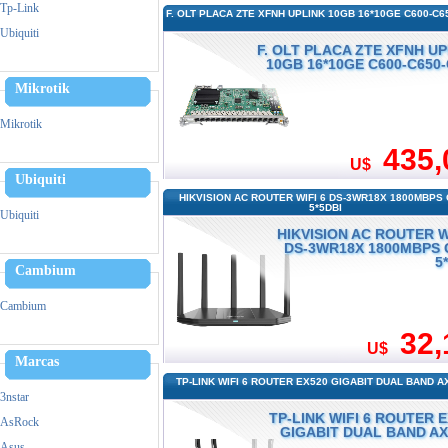
Zebra
Tp-Link
F. OLT PLACA ZTE XFNH UPLINK 10GB 16*10GE C600-C6
Triturador De Papel
Ubiquiti
F. OLT PLACA ZTE XFNH U
10GB 16*10GE C600-C650
Mikrotik
Mikrotik
435,
U$
Ubiquiti
HIKVISION AC ROUTER WIFI 6 DS-3WR18X 1800MBPS
5*5DBI
Ubiquiti
HIKVISION AC ROUTER W
DS-3WR18X 1800MBPS 
5
Cambium
Cambium
32,
U$
Marcas
TP-LINK WIFI 6 ROUTER EX520 GIGABIT DUAL BAND A
3nstar
TP-LINK WIFI 6 ROUTER 
AsRock
GIGABIT DUAL BAND AX
Asus