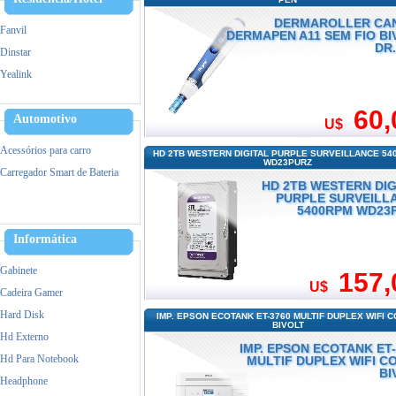
DERMAROLLER CA
Fanvil
DERMAPEN A11 SEM FIO BI
DR.
Dinstar
Yealink
Alcatel
60,
Hikvision
Automotivo
U$
Ezviz
Acessórios para carro
HD 2TB WESTERN DIGITAL PURPLE SURVEILLANCE 54
IPTV
WD23PURZ
Carregador Smart de Bateria
VOIP/GOIP/Gateway
HD 2TB WESTERN DIG
PURPLE SURVEILL
5400RPM WD23
Informática
Gabinete
157,
U$
Cadeira Gamer
Hard Disk
IMP. EPSON ECOTANK ET-3760 MULTIF DUPLEX WIFI 
BIVOLT
Hd Externo
IMP. EPSON ECOTANK ET-
Hd Para Notebook
MULTIF DUPLEX WIFI C
BI
Headphone