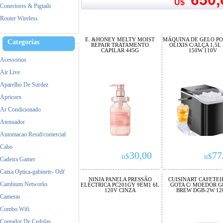
Mercusys
U$
Conectores & Pigtails
MikroTik
Router Wireless
Mimosa
Nokia
E. &HONEY MELTY MOIST
MÁQUINA DE GELO PO
Categorias
REPAIR TRATAMENTO
OLIXIS C/ALÇA 1,5L
Raspberry
CAPILAR 445G
150W 110V
Acessorios
Samsung
Air Live
Satellite
Aparelho De Surdez
TP-Link
Apricorn
Ubiquiti
Ar Condicionado
Yealink
Atenuador
Zebra
Automacao Resid/comercial
Cabo
30,00
77
u$
u$
Cadeira Gamer
Caixa Optica-gabinete- Odf
NINJA PANELA PRESSÃO
CUISINART CAFETEI
Cambium Networks
ELÉCTRICA PC201GY 9EM1 6L
GOTA C/ MOEDOR G
120V CINZA
BREW DGB-2W 12
Cameras
Combo Wifi
Contador De Cedulas