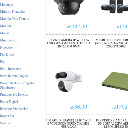
Mercusys
Mimosa Networks
Modulo Mux Demux
242,00
74
Monitor
u$
u$
Mouse
Mux-demux
EZVIZ CAMERA IP WIFI CS-
MIKROTIK SERVIDOR
H90 4MP+4MP LENTE DUPLA
(RDS) RDS2216-2XG-4
2K 2.8MM 6MM
2XQ 2*100GB
Notebook
Pen Drive
Poe
Poe - Injectores
Porta Retrato Digital
Power Bank - Carregador
Simultaneo
Produtos De Estetica
Radio Digital
66,00
1702
u$
u$
Receptor Via Satelite
Router Wi
IDEAHUB HUAWEI S2 65" WIFI
HIKVISION CAMERA I
Scanner
6 VIDEOCONFERÊNCIA IHS2-
DS-2DE7A232IW-AEB
65SA C/CA
4.8MM SPEED D