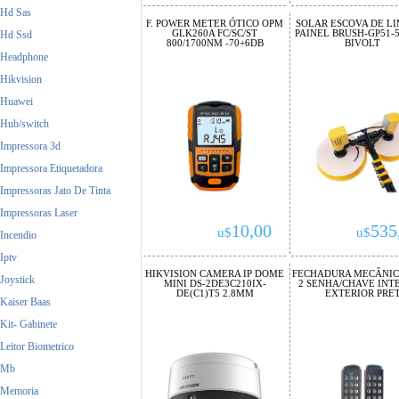
Hd Sas
F. POWER METER ÓTICO OPM
SOLAR ESCOVA DE L
GLK260A FC/SC/ST
PAINEL BRUSH-GP51-5
Hd Ssd
800/1700NM -70+6DB
BIVOLT
Headphone
Hikvision
Huawei
Hub/switch
Impressora 3d
Impressora Etiquetadora
Impressoras Jato De Tinta
Impressoras Laser
10,00
535
u$
u$
Incendio
Iptv
HIKVISION CAMERA IP DOME
FECHADURA MECÂNICA
Joystick
MINI DS-2DE3C210IX-
2 SENHA/CHAVE INTE
DE(C1)T5 2.8MM
EXTERIOR PRE
Kaiser Baas
Kit- Gabinete
Leitor Biometrico
Mb
Memoria