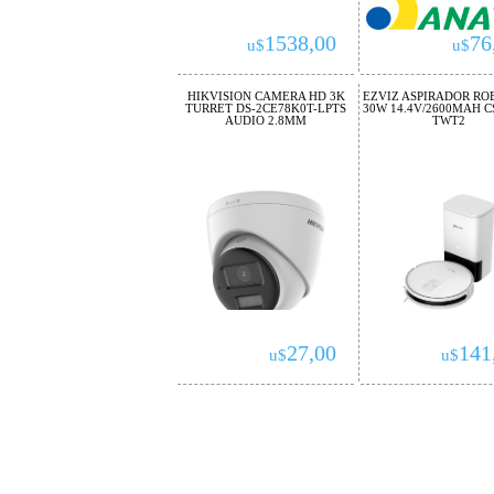
1538,00
76
u$
u$
HIKVISION CAMERA HD 3K
EZVIZ ASPIRADOR RO
TURRET DS-2CE78K0T-LPTS
30W 14.4V/2600MAH C
AUDIO 2.8MM
TWT2
27,00
141
u$
u$