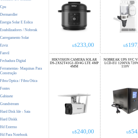
Cpu
Dermaroller
Energia Solar E Eolica
Estabilizadores / Nobreak
Carregamento Solar
233,00
197
u$
u$
Ezviz
Fanvil
HIKVISION CAMERA SOLAR
NOBREAK UPS SVC V-
Fechadura Digital
DS-2XS2T41G1-ID/4G LTE 4MP
LCD-EU 1200VA 720
4MM
110V
Ferramentas- Maquinas Para
Construção
Fibra Optica / Fibra Otica
Fontes
Gabinete
Grandstream
Hard Disk Ide - Sata
Hard Diskk
Hd Externo
240,00
54
u$
u$
Hd Para Notebook