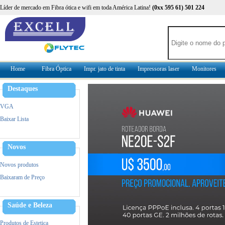
Líder de mercado em Fibra ótica e wifi em toda América Latina!
(0xx 595 61) 501 224
Home
Fibra Óptica
Impr. jato de tinta
Impressoras laser
Monitores
Destaques
VGA
Baixar Lista
Novos
Novos produtos
Baixaram de Preço
Saúde e Beleza
Produtos de Estetica