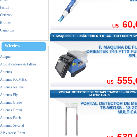
Fanvil
Orientek
60,
Brother
U$
Cambium
F. MAQUINA DE FUSÃO ORIENTEK T44 FTTX FUSION S
Cisco
Dell
Wireless
F. MAQUINA DE F
ORIENTEK T44 FTTX FU
Dinstar
SPL
Adapter
Epson
Amplificadores & Filtros
Fanvil
Antenas
FiberHome
555,
Antenas 900MHZ
U$
Fico
Antenas Air live
Grandstream
PORTAL DETECTOR DE METAIS TS-WD18S - 18 ZON
Antenas Fly
MULTICANAIS
HP
Antenas Grade
PORTAL DETECTOR DE ME
Huawei
TS-WD18S - 18 Z
Antenas Omini
MULTICA
Intel
Antenas Patch
Logitech
Antenas Setorial
M-tek
AP - Acess Point
630,