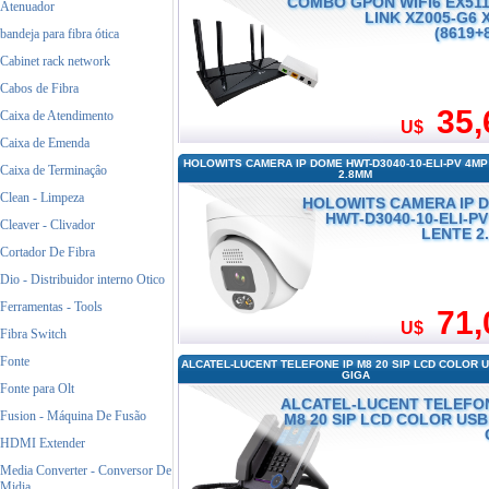
COMBO GPON WIFI6 EX511
Atenuador
LINK XZ005-G6 
(8619+
bandeja para fibra ótica
Cabinet rack network
Cabos de Fibra
35,
Caixa de Atendimento
U$
Caixa de Emenda
HOLOWITS CAMERA IP DOME HWT-D3040-10-ELI-PV 4MP
Caixa de Terminaçâo
2.8MM
Clean - Limpeza
HOLOWITS CAMERA IP 
HWT-D3040-10-ELI-P
Cleaver - Clivador
LENTE 2
Cortador De Fibra
Dio - Distribuidor interno Otico
Ferramentas - Tools
71,
U$
Fibra Switch
Fonte
ALCATEL-LUCENT TELEFONE IP M8 20 SIP LCD COLOR 
GIGA
Fonte para Olt
ALCATEL-LUCENT TELEFON
Fusion - Máquina De Fusão
M8 20 SIP LCD COLOR USB
HDMI Extender
Media Converter - Conversor De
Midia