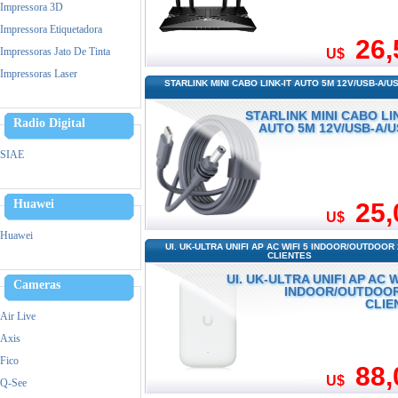
Impressora 3D
Impressora Etiquetadora
26,
Impressoras Jato De Tinta
U$
Impressoras Laser
STARLINK MINI CABO LINK-IT AUTO 5M 12V/USB-A/U
Leitor Biometrico
STARLINK MINI CABO LI
Memoria
Radio Digital
AUTO 5M 12V/USB-A/U
Cpu
SIAE
Monitor
Mouse
Huawei
25,
Notebook
U$
Ups- Nobreak
Huawei
UI. UK-ULTRA UNIFI AP AC WIFI 5 INDOOR/OUTDOOR
Pen Drive
CLIENTES
Power Bank - Carregador
UI. UK-ULTRA UNIFI AP AC W
Cameras
Simultaneo
INDOOR/OUTDOOR
CLIE
Leitor Biometrico
Air Live
Teclado
Axis
Ventiladores
Fico
88,
Vga
U$
Q-See