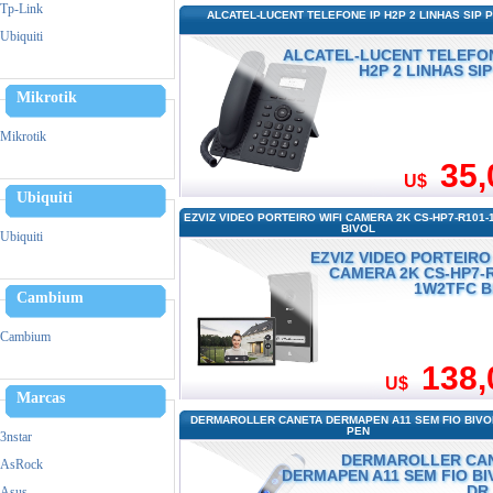
Zebra
Tp-Link
ALCATEL-LUCENT TELEFONE IP H2P 2 LINHAS SIP 
Triturador De Papel
Ubiquiti
ALCATEL-LUCENT TELEFON
H2P 2 LINHAS SI
Mikrotik
Mikrotik
35,
U$
Ubiquiti
EZVIZ VIDEO PORTEIRO WIFI CAMERA 2K CS-HP7-R101
BIVOL
Ubiquiti
EZVIZ VIDEO PORTEIRO
CAMERA 2K CS-HP7-R
1W2TFC B
Cambium
Cambium
138,
U$
Marcas
DERMAROLLER CANETA DERMAPEN A11 SEM FIO BIVOL
PEN
3nstar
DERMAROLLER CA
AsRock
DERMAPEN A11 SEM FIO BI
DR.
Asus