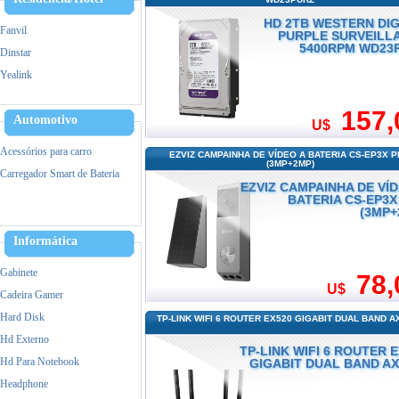
HD 2TB WESTERN DIG
Fanvil
PURPLE SURVEILL
5400RPM WD23
Dinstar
Yealink
Alcatel
157,
Hikvision
Automotivo
U$
Ezviz
Acessórios para carro
EZVIZ CAMPAINHA DE VÍDEO A BATERIA CS-EP3X 
IPTV
(3MP+2MP)
Carregador Smart de Bateria
VOIP/GOIP/Gateway
EZVIZ CAMPAINHA DE VÍD
BATERIA CS-EP3X
(3MP+
Informática
Gabinete
78,
U$
Cadeira Gamer
Hard Disk
TP-LINK WIFI 6 ROUTER EX520 GIGABIT DUAL BAND A
Hd Externo
TP-LINK WIFI 6 ROUTER 
Hd Para Notebook
GIGABIT DUAL BAND AX
Headphone