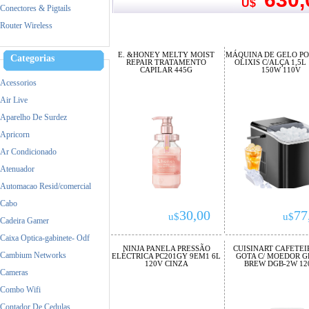
Mercusys
U$
Conectores & Pigtails
MikroTik
Router Wireless
Mimosa
Nokia
E. &HONEY MELTY MOIST
MÁQUINA DE GELO PO
Categorias
REPAIR TRATAMENTO
OLIXIS C/ALÇA 1,5L
Raspberry
CAPILAR 445G
150W 110V
Acessorios
Samsung
Air Live
Satellite
Aparelho De Surdez
TP-Link
Apricorn
Ubiquiti
Ar Condicionado
Yealink
Atenuador
Zebra
Automacao Resid/comercial
Cabo
30,00
77
u$
u$
Cadeira Gamer
Caixa Optica-gabinete- Odf
NINJA PANELA PRESSÃO
CUISINART CAFETEI
Cambium Networks
ELÉCTRICA PC201GY 9EM1 6L
GOTA C/ MOEDOR G
120V CINZA
BREW DGB-2W 12
Cameras
Combo Wifi
Contador De Cedulas