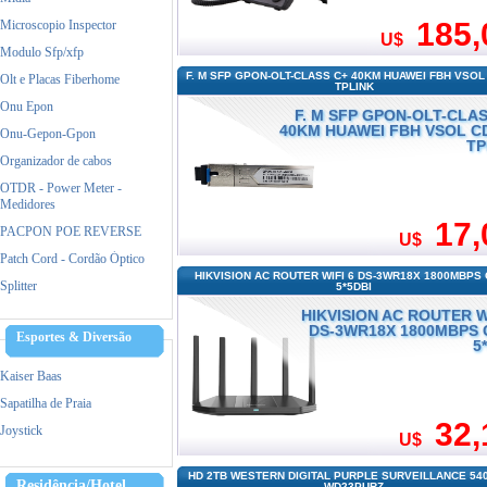
185,
Microscopio Inspector
U$
Modulo Sfp/xfp
F. M SFP GPON-OLT-CLASS C+ 40KM HUAWEI FBH VSOL
Olt e Placas Fiberhome
TPLINK
Onu Epon
F. M SFP GPON-OLT-CLAS
40KM HUAWEI FBH VSOL C
Onu-Gepon-Gpon
TP
Organizador de cabos
OTDR - Power Meter -
Medidores
17,
PACPON POE REVERSE
U$
Patch Cord - Cordão Óptico
HIKVISION AC ROUTER WIFI 6 DS-3WR18X 1800MBPS
Splitter
5*5DBI
HIKVISION AC ROUTER W
DS-3WR18X 1800MBPS 
Esportes & Diversão
5
Kaiser Baas
Sapatilha de Praia
32,
Joystick
U$
HD 2TB WESTERN DIGITAL PURPLE SURVEILLANCE 54
Residência/Hotel
WD23PURZ