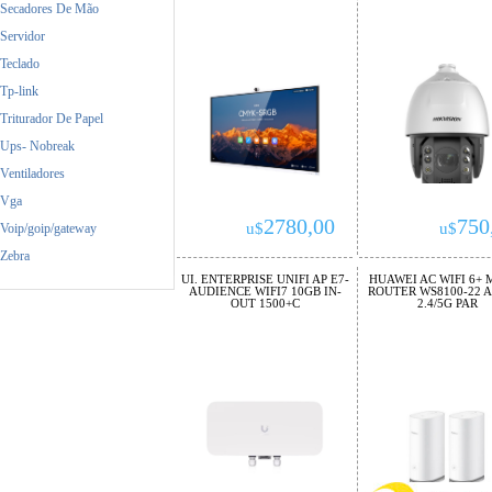
Secadores De Mão
Servidor
Teclado
Tp-link
Triturador De Papel
Ups- Nobreak
Ventiladores
Vga
2780,00
750
u$
u$
Voip/goip/gateway
Zebra
UI. ENTERPRISE UNIFI AP E7-
HUAWEI AC WIFI 6+ 
AUDIENCE WIFI7 10GB IN-
ROUTER WS8100-22 A
OUT 1500+C
2.4/5G PAR