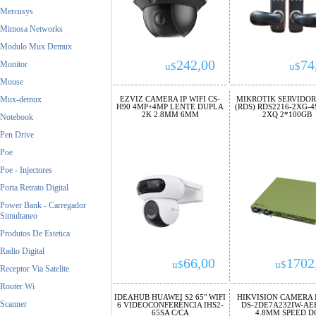
Mercusys
Mimosa Networks
Modulo Mux Demux
242,00
74
Monitor
u$
u$
Mouse
Mux-demux
EZVIZ CAMERA IP WIFI CS-
MIKROTIK SERVIDOR
H90 4MP+4MP LENTE DUPLA
(RDS) RDS2216-2XG-4
2K 2.8MM 6MM
2XQ 2*100GB
Notebook
Pen Drive
Poe
Poe - Injectores
Porta Retrato Digital
Power Bank - Carregador
Simultaneo
Produtos De Estetica
Radio Digital
66,00
1702
u$
u$
Receptor Via Satelite
Router Wi
IDEAHUB HUAWEI S2 65" WIFI
HIKVISION CAMERA I
Scanner
6 VIDEOCONFERÊNCIA IHS2-
DS-2DE7A232IW-AEB
65SA C/CA
4.8MM SPEED D