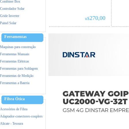
Combiner Box
Controlador Solar
Gride Inverter
270,00
u$
Painel Solar
Ferramentas
Maquinas para construção
Ferramentas Manuais
Ferramentas Elétricas
Ferramentas para Soldagem
Ferramentas de Medição
Ferramentas a Bateria
Acessorios de Ferramentas
Equipamento de Proteção (EPI)
Fibra Ótica
Incêndio
Acessórios de Fibra
Adaptador-conectores-couplers
Alicate - Tesoura