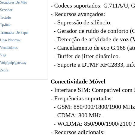
Secadores De Mão
- Codecs suportados: G.711A/U, G
Servidor
- Recursos avançados:
Teclado
- Supressão de silêncio.
Tp-link
- Gerador de ruído de conforto (
Triturador De Papel
- Detecção de atividade de voz (
Ups- Nobreak
- Cancelamento de eco G.168 (at
Ventiladores
Vga
- Buffer de jitter dinâmico.
Voip/goip/gateway
- Suporte a DTMF RFC2833, info
Zebra
Conectividade Móvel
- Interface SIM: Compatível com 
- Frequências suportadas:
- GSM: 850/900/1800/1900 MHz
- CDMA: 800 MHz.
- WCDMA: 850/900/1900/2100 
- Recursos adicionais: