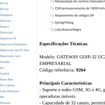
Hd Sas
Hd Ssd
Headphone
Hikvision
Huawei
Hub/switch
Impressora 3d
Especificações Técnicas.
Impressora Etiquetadora
Impressoras Jato De Tinta
Impressoras Laser
Modelo: GATEWAY GOIP-32 UC
Incendio
EMPRESARIAL
Iptv
Código referência:
9264
Joystick
Kaiser Baas
Principais Características
Kit- Gabinete
- Suporte a redes GSM, 3G e 4G, g
Leitor Biometrico
operadoras móveis.
Mb
- Capacidade de 32 canais, permi
Memoria