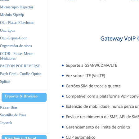
Microscopio Inspector
Modulo Sfp/xfp
Olt e Placas Fiberhome
Onu Epon
Onu-Gepon-Gpon
Organizador de cabos
OTDR - Power Meter -
Medidores
PACPON POE REVERSE
Patch Cord - Cordão Óptico
Splitter
Esportes & Diversão
Kaiser Baas
Sapatilha de Praia
Joystick
Residência/Hotel