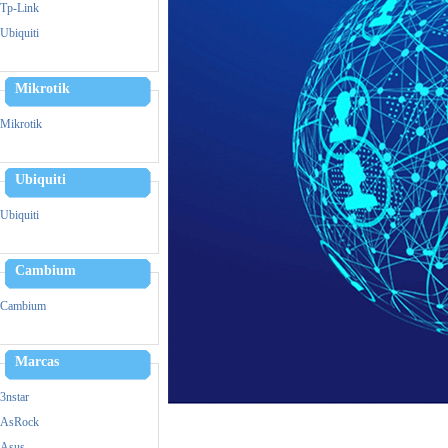
Zebra
Tp-Link
Triturador De Papel
Ubiquiti
Mikrotik
Mikrotik
Ubiquiti
Ubiquiti
Cambium
Cambium
Marcas
3nstar
AsRock
Asus