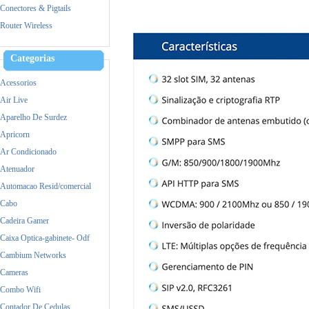
Mercusys
Conectores & Pigtails
MikroTik
Router Wireless
Mimosa
Nokia
Categorias
Raspberry
Acessorios
Samsung
Air Live
Satellite
Aparelho De Surdez
TP-Link
Apricorn
Ubiquiti
Ar Condicionado
Yealink
Atenuador
Zebra
Automacao Resid/comercial
Cabo
Cadeira Gamer
Caixa Optica-gabinete- Odf
Cambium Networks
Cameras
Combo Wifi
Contador De Cedulas