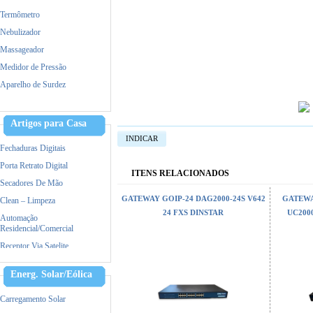
Termômetro
Nebulizador
Massageador
Medidor de Pressão
Aparelho de Surdez
Dermaroller
Tratamento capilar
Artigos para Casa
Maquina de Tosa
INDICAR
Fechaduras Digitais
Porta Retrato Digital
ITENS RELACIONADOS
Secadores De Mão
GATEWAY GOIP-24 DAG2000-24S V642
GATEWA
Clean – Limpeza
24 FXS DINSTAR
UC200
Automação
Residencial/Comercial
Receptor Via Satelite
Ar Condicionado
Energ. Solar/Eólica
Triturador De Papel
Accessorios
Carregamento Solar