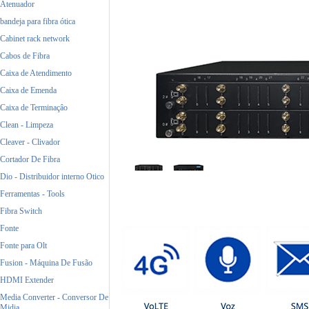
Atenuador
bandeja para fibra ótica
Cabinet rack network
Cabos de Fibra
Caixa de Atendimento
Caixa de Emenda
Caixa de Terminaçâo
Clean - Limpeza
Cleaver - Clivador
Cortador De Fibra
Dio - Distribuidor interno Otico
Ferramentas - Tools
Fibra Switch
Fonte
Fonte para Olt
Fusion - Máquina De Fusão
HDMI Extender
Media Converter - Conversor De
Midia