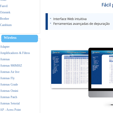
Fanvil
Orientek
Brother
Cambium
Cisco
Dell
Wireless
Dinstar
Adapter
Epson
Amplificadores & Filtros
Fanvil
Antenas
FiberHome
Antenas 900MHZ
Fico
Antenas Air live
Grandstream
Antenas Fly
HP
Antenas Grade
Huawei
Antenas Omini
Intel
Antenas Patch
Logitech
Antenas Setorial
M-tek
AP - Acess Point