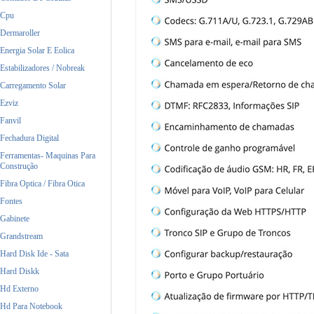
Cpu
Dermaroller
Energia Solar E Eolica
Estabilizadores / Nobreak
Carregamento Solar
Ezviz
Fanvil
Fechadura Digital
Ferramentas- Maquinas Para
Construção
Fibra Optica / Fibra Otica
Fontes
Gabinete
Grandstream
Hard Disk Ide - Sata
Hard Diskk
Hd Externo
Hd Para Notebook