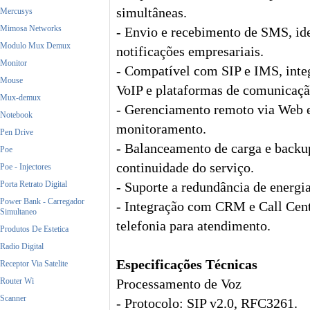
simultâneas.
Mercusys
Mimosa Networks
- Envio e recebimento de SMS, id
Modulo Mux Demux
notificações empresariais.
Monitor
- Compatível com SIP e IMS, inte
Mouse
VoIP e plataformas de comunicaçã
Mux-demux
- Gerenciamento remoto via Web e
Notebook
monitoramento.
Pen Drive
- Balanceamento de carga e backu
Poe
continuidade do serviço.
Poe - Injectores
Porta Retrato Digital
- Suporte a redundância de energia
Power Bank - Carregador
- Integração com CRM e Call Cente
Simultaneo
telefonia para atendimento.
Produtos De Estetica
Radio Digital
Especificações Técnicas
Receptor Via Satelite
Router Wi
Processamento de Voz
Scanner
- Protocolo: SIP v2.0, RFC3261.