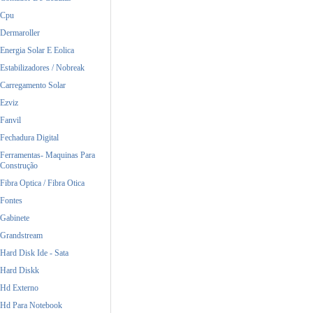
Cpu
Dermaroller
Energia Solar E Eolica
Estabilizadores / Nobreak
Carregamento Solar
Ezviz
Fanvil
Fechadura Digital
Ferramentas- Maquinas Para
Construção
Fibra Optica / Fibra Otica
Fontes
Gabinete
Grandstream
Hard Disk Ide - Sata
Hard Diskk
Hd Externo
Hd Para Notebook