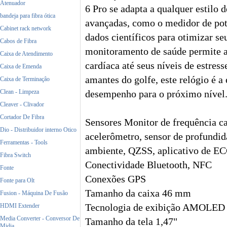
Atenuador
6 Pro se adapta a qualquer estilo 
bandeja para fibra ótica
avançadas, como o medidor de potê
Cabinet rack network
dados científicos para otimizar se
Cabos de Fibra
monitoramento de saúde permite a
Caixa de Atendimento
cardíaca até seus níveis de estresse
Caixa de Emenda
amantes do golfe, este relógio é a
Caixa de Terminaçâo
Clean - Limpeza
desempenho para o próximo nível
Cleaver - Clivador
Cortador De Fibra
Sensores Monitor de frequência ca
Dio - Distribuidor interno Otico
acelerômetro, sensor de profundi
Ferramentas - Tools
ambiente, QZSS, aplicativo de EC
Fibra Switch
Conectividade Bluetooth, NFC
Fonte
Conexões GPS
Fonte para Olt
Tamanho da caixa 46 mm
Fusion - Máquina De Fusão
HDMI Extender
Tecnologia de exibição AMOLED
Media Converter - Conversor De
Tamanho da tela 1,47"
Midia