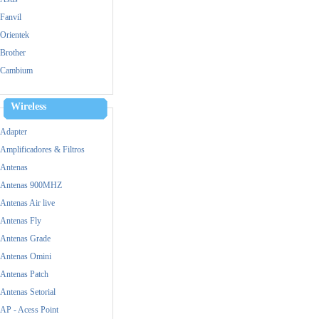
Fanvil
Orientek
Brother
Cambium
Cisco
Dell
Wireless
Dinstar
Adapter
Epson
Amplificadores & Filtros
Fanvil
Antenas
FiberHome
Antenas 900MHZ
Fico
Antenas Air live
Grandstream
Antenas Fly
HP
Antenas Grade
Huawei
Antenas Omini
Intel
Antenas Patch
Logitech
Antenas Setorial
M-tek
AP - Acess Point