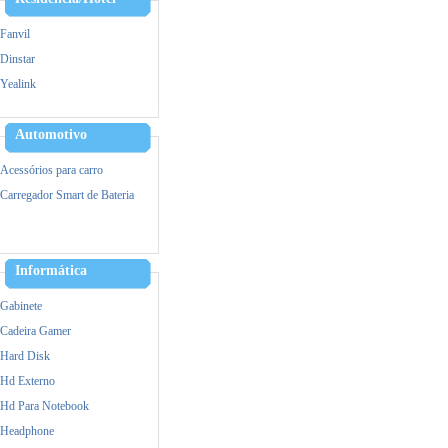
Fanvil
Dinstar
Yealink
Alcatel
Hikvision
Automotivo
Ezviz
Acessórios para carro
IPTV
Carregador Smart de Bateria
VOIP/GOIP/Gateway
Informática
Gabinete
Cadeira Gamer
Hard Disk
Hd Externo
Hd Para Notebook
Headphone