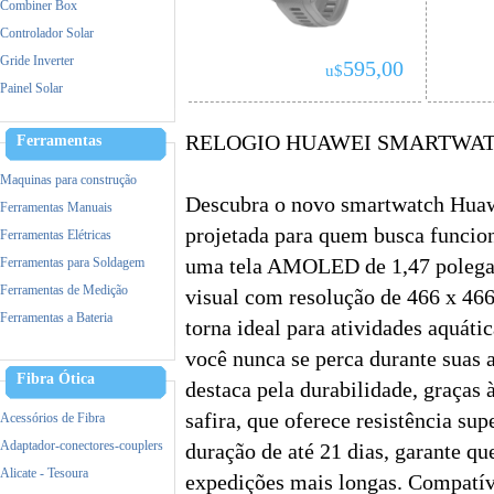
Combiner Box
Controlador Solar
Gride Inverter
595,00
u$
Painel Solar
RELOGIO HUAWEI SMARTWAT
Ferramentas
Maquinas para construção
Descubra o novo smartwatch Huaw
Ferramentas Manuais
projetada para quem busca funcio
Ferramentas Elétricas
Ferramentas para Soldagem
uma tela AMOLED de 1,47 polegada
Ferramentas de Medição
visual com resolução de 466 x 466
Ferramentas a Bateria
torna ideal para atividades aquáti
Acessorios de Ferramentas
você nunca se perca durante suas a
Equipamento de Proteção (EPI)
Fibra Ótica
destaca pela durabilidade, graças à
Incêndio
safira, que oferece resistência sup
Acessórios de Fibra
Adaptador-conectores-couplers
duração de até 21 dias, garante q
Alicate - Tesoura
expedições mais longas. Compatí