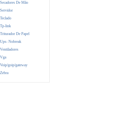
Secadores De Mão
Servidor
Teclado
Tp-link
Triturador De Papel
Ups- Nobreak
Ventiladores
Vga
Voip/goip/gateway
Zebra