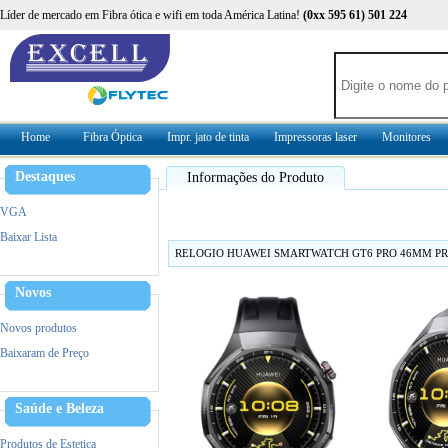
Líder de mercado em Fibra ótica e wifi em toda América Latina!
(0xx 595 61) 501 224
Home
Fibra Óptica
Impr. jato de tinta
Impressoras laser
Monitores
Destaques
Informações do Produto
VGA
Baixar Lista
RELOGIO HUAWEI SMARTWATCH GT6 PRO 46MM P
Novos
Novos produtos
Baixaram de Preço
Saúde e Beleza
Produtos de Estetica