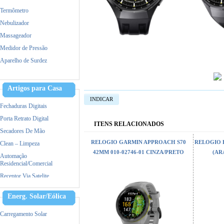
Termômetro
Nebulizador
Massageador
Medidor de Pressão
Aparelho de Surdez
Dermaroller
Tratamento capilar
Artigos para Casa
Maquina de Tosa
INDICAR
Fechaduras Digitais
Porta Retrato Digital
ITENS RELACIONADOS
Secadores De Mão
RELOGIO GARMIN APPROACH S70
RELOGIO 
Clean – Limpeza
42MM 010-02746-01 CINZA/PRETO
(AR
Automação
Residencial/Comercial
Receptor Via Satelite
Ar Condicionado
Energ. Solar/Eólica
Triturador De Papel
Accessorios
Carregamento Solar