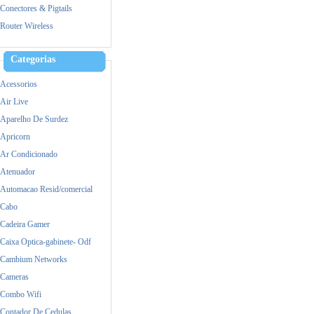
Mercusys
Conectores & Pigtails
MikroTik
Router Wireless
Mimosa
Nokia
Categorias
Raspberry
Acessorios
Samsung
Air Live
Satellite
Aparelho De Surdez
TP-Link
Apricorn
Ubiquiti
Ar Condicionado
Yealink
Atenuador
Zebra
Automacao Resid/comercial
Cabo
Cadeira Gamer
Caixa Optica-gabinete- Odf
Cambium Networks
Cameras
Combo Wifi
Contador De Cedulas