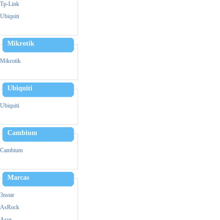
Zebra
Tp-Link
Triturador De Papel
Ubiquiti
Mikrotik
Mikrotik
Ubiquiti
Ubiquiti
Cambium
Cambium
Marcas
3nstar
AsRock
Asus