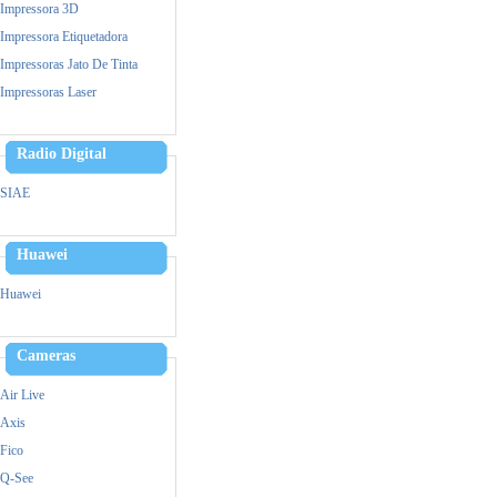
Impressora 3D
Impressora Etiquetadora
Impressoras Jato De Tinta
Impressoras Laser
Leitor Biometrico
Memoria
Radio Digital
Cpu
SIAE
Monitor
Mouse
Huawei
Notebook
Ups- Nobreak
Huawei
Pen Drive
Power Bank - Carregador
Cameras
Simultaneo
Leitor Biometrico
Air Live
Teclado
Axis
Ventiladores
Fico
Vga
Q-See