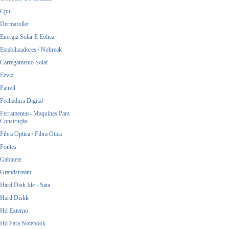
Cpu
Dermaroller
Energia Solar E Eolica
Estabilizadores / Nobreak
Carregamento Solar
Ezviz
Fanvil
Fechadura Digital
Ferramentas- Maquinas Para
Construção
Fibra Optica / Fibra Otica
Fontes
Gabinete
Grandstream
Hard Disk Ide - Sata
Hard Diskk
Hd Externo
Hd Para Notebook