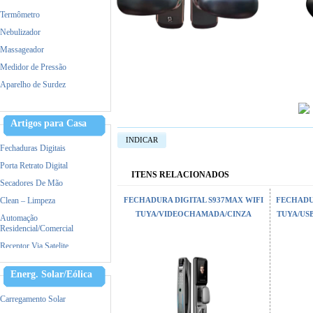
Termômetro
Nebulizador
Massageador
Medidor de Pressão
Aparelho de Surdez
Dermaroller
Tratamento capilar
Artigos para Casa
Maquina de Tosa
INDICAR
Fechaduras Digitais
Porta Retrato Digital
ITENS RELACIONADOS
Secadores De Mão
Clean – Limpeza
FECHADURA DIGITAL S937MAX WIFI
FECHADU
TUYA/VIDEOCHAMADA/CINZA
TUYA/US
Automação
Residencial/Comercial
Receptor Via Satelite
Ar Condicionado
Energ. Solar/Eólica
Triturador De Papel
Accessorios
Carregamento Solar