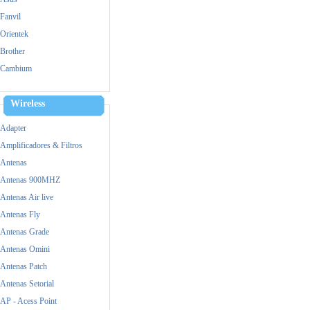
Fanvil
Orientek
Brother
Cambium
Cisco
Dell
Wireless
Dinstar
Adapter
Epson
Amplificadores & Filtros
Fanvil
Antenas
FiberHome
Antenas 900MHZ
Fico
Antenas Air live
Grandstream
Antenas Fly
HP
Antenas Grade
Huawei
Antenas Omini
Intel
Antenas Patch
Logitech
Antenas Setorial
M-tek
AP - Acess Point