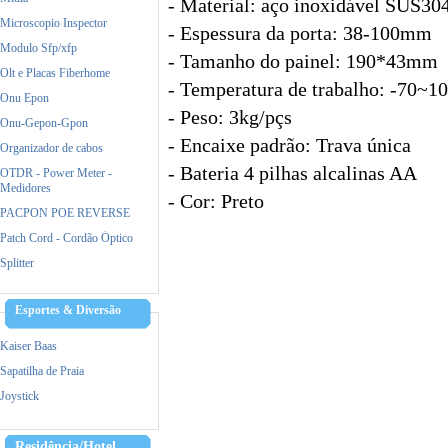
- Material: aço inoxidável SUS30
Microscopio Inspector
- Espessura da porta: 38-100mm
Modulo Sfp/xfp
- Tamanho do painel: 190*43mm
Olt e Placas Fiberhome
- Temperatura de trabalho: -70~1
Onu Epon
- Peso: 3kg/pçs
Onu-Gepon-Gpon
- Encaixe padrão: Trava única
Organizador de cabos
- Bateria 4 pilhas alcalinas AA
OTDR - Power Meter -
Medidores
- Cor: Preto
PACPON POE REVERSE
Patch Cord - Cordão Óptico
Splitter
Esportes & Diversão
Kaiser Baas
Sapatilha de Praia
Joystick
Residência/Hotel