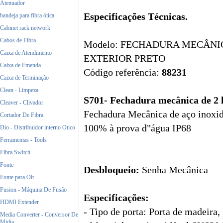
Atenuador
Especificações Técnicas.
bandeja para fibra ótica
Cabinet rack network
Cabos de Fibra
Modelo: FECHADURA MECÂNIC
Caixa de Atendimento
EXTERIOR PRETO
Caixa de Emenda
Código referência:
88231
Caixa de Terminaçâo
Clean - Limpeza
S701- Fechadura mecânica de 2 
Cleaver - Clivador
Fechadura Mecânica de aço inoxidá
Cortador De Fibra
100% à prova d"água IP68
Dio - Distribuidor interno Otico
Ferramentas - Tools
Fibra Switch
Fonte
Desbloqueio:
Senha Mecânica
Fonte para Olt
Fusion - Máquina De Fusão
Especificações:
HDMI Extender
- Tipo de porta: Porta de madeira,
Media Converter - Conversor De
Midia