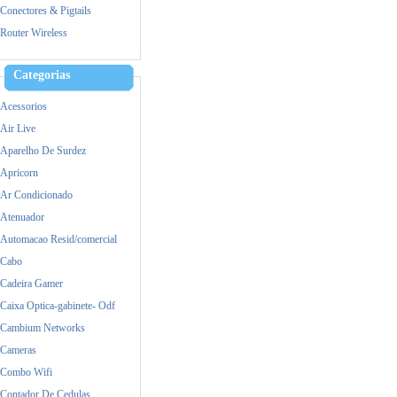
Mercusys
Conectores & Pigtails
MikroTik
Router Wireless
Mimosa
Nokia
Categorias
Raspberry
Acessorios
Samsung
Air Live
Satellite
Aparelho De Surdez
TP-Link
Apricorn
Ubiquiti
Ar Condicionado
Yealink
Atenuador
Zebra
Automacao Resid/comercial
Cabo
Cadeira Gamer
Caixa Optica-gabinete- Odf
Cambium Networks
Cameras
Combo Wifi
Contador De Cedulas