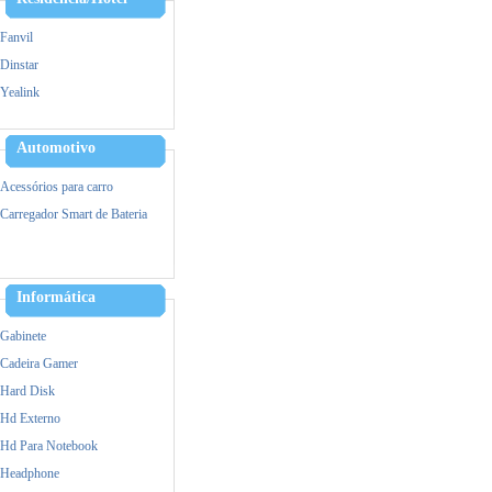
Fanvil
Dinstar
Yealink
Alcatel
Hikvision
Automotivo
Ezviz
Acessórios para carro
IPTV
Carregador Smart de Bateria
VOIP/GOIP/Gateway
Informática
Gabinete
Cadeira Gamer
Hard Disk
Hd Externo
Hd Para Notebook
Headphone