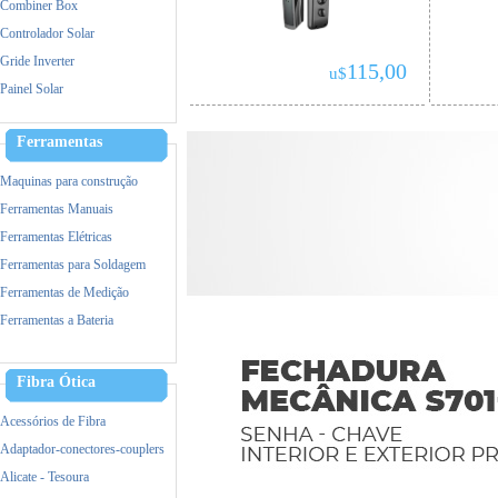
Combiner Box
Controlador Solar
Gride Inverter
115,00
u$
Painel Solar
Ferramentas
Maquinas para construção
Ferramentas Manuais
Ferramentas Elétricas
Ferramentas para Soldagem
Ferramentas de Medição
Ferramentas a Bateria
Acessorios de Ferramentas
Equipamento de Proteção (EPI)
Fibra Ótica
Incêndio
Acessórios de Fibra
Adaptador-conectores-couplers
Alicate - Tesoura