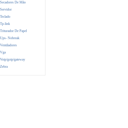
Secadores De Mão
Servidor
Teclado
Tp-link
Triturador De Papel
Ups- Nobreak
Ventiladores
Vga
Voip/goip/gateway
Zebra