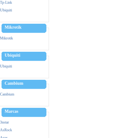
Zebra
Tp-Link
Triturador De Papel
Ubiquiti
Mikrotik
Mikrotik
Ubiquiti
Ubiquiti
Cambium
Cambium
Marcas
3nstar
AsRock
Asus