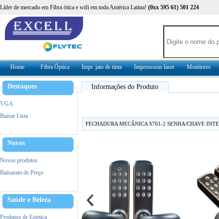
Líder de mercado em Fibra ótica e wifi em toda América Latina!
(0xx 595 61) 501 224
Home
Fibra Óptica
Impr. jato de tinta
Impressoras laser
Monitores
Destaques
Informações do Produto
VGA
Baixar Lista
FECHADURA MECÂNICA S701-2 SENHA/CHAVE INTE
Novos
Novos produtos
Baixaram de Preço
Saúde e Beleza
Produtos de Estetica