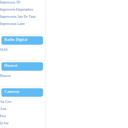
Impressora 3D
Impressora Etiquetadora
Impressoras Jato De Tinta
Impressoras Laser
Leitor Biometrico
Memoria
Radio Digital
Cpu
SIAE
Monitor
Mouse
Huawei
Notebook
Ups- Nobreak
Huawei
Pen Drive
Power Bank - Carregador
Cameras
Simultaneo
Leitor Biometrico
Air Live
Teclado
Axis
Ventiladores
Fico
Vga
Q-See