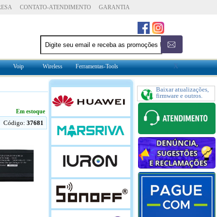
RESA
CONTATO-ATENDIMENTO
GARANTIA
X
Voip
Wireless
Ferramentas-Tools
Baixar atualizações,
firmware e outros.
Em estoque
Código:
37681