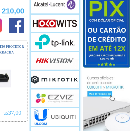
210,00
 T36 PROTETOR
ORRACHA
37,00
u$