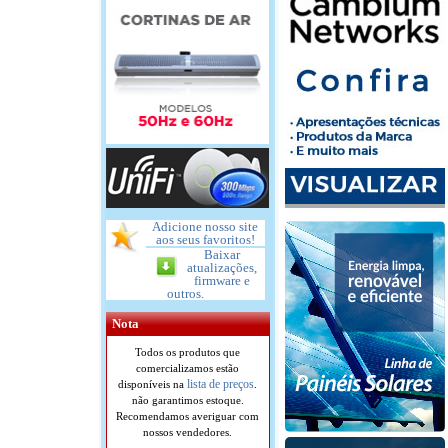
Adicione nosso site
aos seus favoritos!
Baixar
atualizações,
firmware e
outros.
Nota
Todos os produtos que
comercializamos estão
lista de preços
disponíveis na
.
não garantimos estoque.
Recomendamos averiguar com
nossos vendedores.