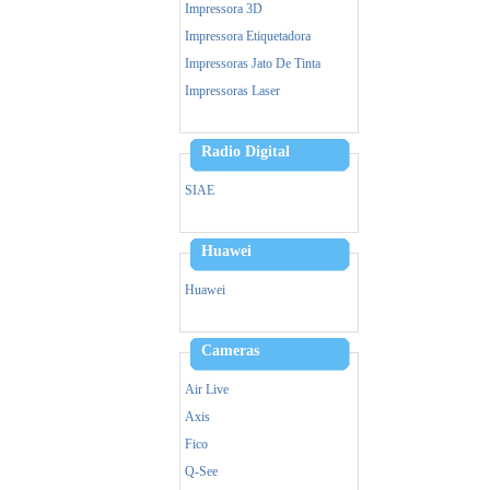
Impressora 3D
Impressora Etiquetadora
Impressoras Jato De Tinta
Impressoras Laser
Leitor Biometrico
Memoria
Radio Digital
Cpu
SIAE
Monitor
Mouse
Huawei
Notebook
Ups- Nobreak
Huawei
Pen Drive
Power Bank - Carregador
Cameras
Simultaneo
Leitor Biometrico
Air Live
Teclado
Axis
Ventiladores
Fico
Vga
Q-See