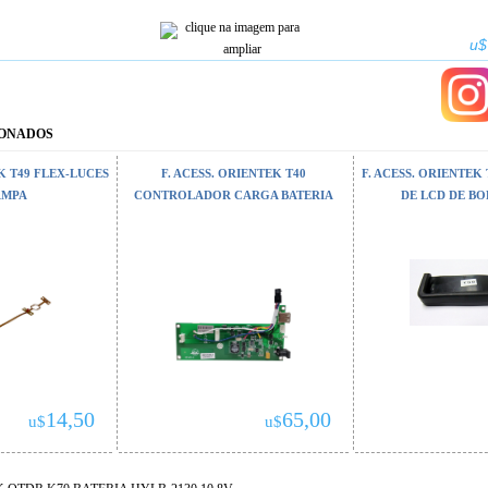
clique na imagem para
u$
ampliar
IONADOS
EK T49 FLEX-LUCES
F. ACESS. ORIENTEK T40
F. ACESS. ORIENTEK
AMPA
CONTROLADOR CARGA BATERIA
DE LCD DE B
14,50
65,00
u$
u$