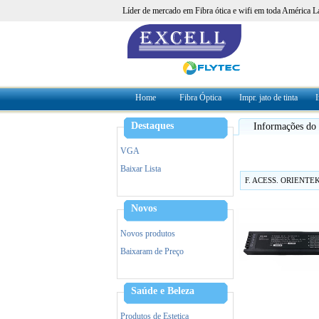
Líder de mercado em Fibra ótica e wifi em toda América L
Home
Fibra Óptica
Impr. jato de tinta
I
Destaques
Informações do
VGA
Baixar Lista
F. ACESS. ORIENTEK
Novos
Novos produtos
Baixaram de Preço
Saúde e Beleza
Produtos de Estetica