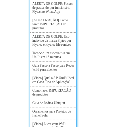
ALERTA DE GOLPE: Pessoa
de passando por funcionário
Flytec no WhatsApp
[ATUALIZAÇÃO] Como
fazer IMPORTAÇÃO de
produtos
ALERTA DE GOLPE: Uso
indevido da marca Flytec por
Flythec e Flythec Eletronicos
Torne-se um especialista em
UniFi em 15 minutos
Guia Passo a Passo para Redes
WiFi para Eventos
[Vídeo] Qual o AP UniFi Ideal
em Cada Tipo de Aplicação?
Como fazer IMPORTAÇÃO
de produtos
Guia de Rádios Ubiquiti
Orçamentos para Projetos de
Painel Solar
[Vídeo] Lucre com WiFi