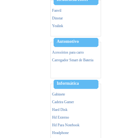
Fanvil
Dinstar
Yealink
Alcatel
Hikvision
Automotivo
Ezviz
Acessórios para carro
IPTV
Carregador Smart de Bateria
VOIP/GOIP/Gateway
Informática
Gabinete
Cadeira Gamer
Hard Disk
Hd Externo
Hd Para Notebook
Headphone