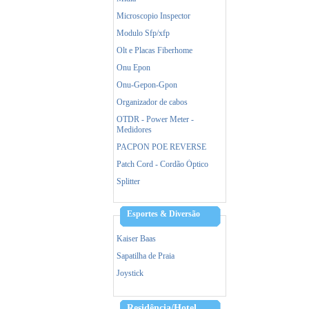
Microscopio Inspector
Modulo Sfp/xfp
Olt e Placas Fiberhome
Onu Epon
Onu-Gepon-Gpon
Organizador de cabos
OTDR - Power Meter -
Medidores
PACPON POE REVERSE
Patch Cord - Cordão Óptico
Splitter
Esportes & Diversão
Kaiser Baas
Sapatilha de Praia
Joystick
Residência/Hotel