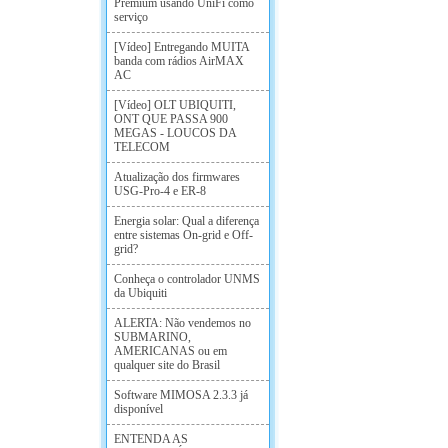
Premium usando UniFi como
serviço
[Vídeo] Entregando MUITA
banda com rádios AirMAX
AC
[Vídeo] OLT UBIQUITI,
ONT QUE PASSA 900
MEGAS - LOUCOS DA
TELECOM
Atualização dos firmwares
USG-Pro-4 e ER-8
Energia solar: Qual a diferença
entre sistemas On-grid e Off-
grid?
Conheça o controlador UNMS
da Ubiquiti
ALERTA: Não vendemos no
SUBMARINO,
AMERICANAS ou em
qualquer site do Brasil
Software MIMOSA 2.3.3 já
disponível
ENTENDA AS