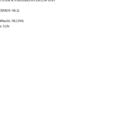
K OTDR K70 BATERIA HYLB-2130 10.8V
3INR19 / 66-2)
6400mAh / 69,12Wh
a: 12,6v