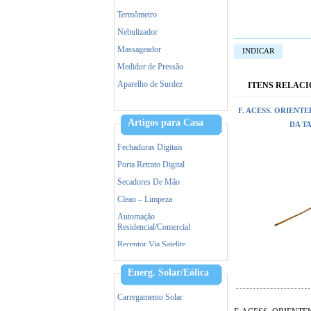
Termômetro
Nebulizador
Massageador
INDICAR
Medidor de Pressão
Aparelho de Surdez
ITENS RELAC
Dermaroller
F. ACESS. ORIENT
Tratamento capilar
Artigos para Casa
DA T
Maquina de Tosa
Fechaduras Digitais
Porta Retrato Digital
Secadores De Mão
Clean – Limpeza
Automação
Residencial/Comercial
Receptor Via Satelite
Ar Condicionado
Energ. Solar/Eólica
Triturador De Papel
Accessorios
Carregamento Solar