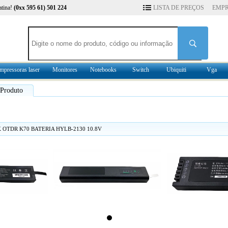
atina!
(0xx 595 61) 501 224
LISTA DE PREÇOS
EMP
mpressoras laser
Monitores
Notebooks
Switch
Ubiquiti
Vga
 Produto
 OTDR K70 BATERIA HYLB-2130 10.8V