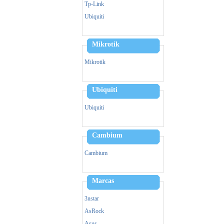
Zebra
Tp-Link
Triturador De Papel
Ubiquiti
Mikrotik
Mikrotik
Ubiquiti
Ubiquiti
Cambium
Cambium
Marcas
3nstar
AsRock
Asus