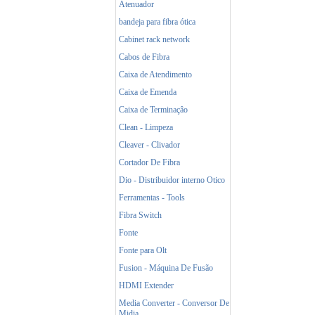
Atenuador
bandeja para fibra ótica
Cabinet rack network
Cabos de Fibra
Caixa de Atendimento
Caixa de Emenda
Caixa de Terminaçâo
Clean - Limpeza
Cleaver - Clivador
Cortador De Fibra
Dio - Distribuidor interno Otico
Ferramentas - Tools
Fibra Switch
Fonte
Fonte para Olt
Fusion - Máquina De Fusão
HDMI Extender
Media Converter - Conversor De
Midia