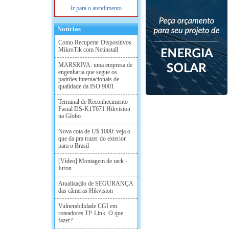
Ir para o atendimento
Notícias
Como Recuperar Dispositivos
MikroTik com Netinstall
MARSRIVA: uma empresa de
engenharia que segue os
padrões internacionais de
qualidade da ISO 9001
Terminal de Reconhecimento
Facial DS-K1T671 Hikvision
na Globo
Nova cota de U$ 1000: veja o
que da pra trazer do exterior
para o Brasil
[Vídeo] Montagem de rack -
Iuron
Atualização de SEGURANÇA
das câmeras Hikvision
Vulnerabilidade CGI em
roteadores TP-Link. O que
fazer?