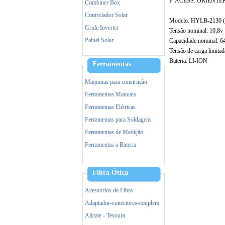
F. ACESS. ORIENTE
Combiner Box
Controlador Solar
Modelo: HYLB-2130 (
Gride Inverter
Tensão nominal: 10,8v
Painel Solar
Capacidade nominal: 
Tensão de carga limitad
Bateria: LI-ION
Ferramentas
Maquinas para construção
Ferramentas Manuais
Ferramentas Elétricas
Ferramentas para Soldagem
Ferramentas de Medição
Ferramentas a Bateria
Acessorios de Ferramentas
Equipamento de Proteção (EPI)
Fibra Ótica
Incêndio
Acessórios de Fibra
Adaptador-conectores-couplers
Alicate - Tesoura