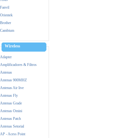
Fanvil
Orientek
Brother
Cambium
Cisco
Dell
Wireless
Dinstar
Adapter
Epson
Amplificadores & Filtros
Fanvil
Antenas
FiberHome
Antenas 900MHZ
Fico
Antenas Air live
Grandstream
Antenas Fly
HP
Antenas Grade
Huawei
Antenas Omini
Intel
Antenas Patch
Logitech
Antenas Setorial
M-tek
AP - Acess Point