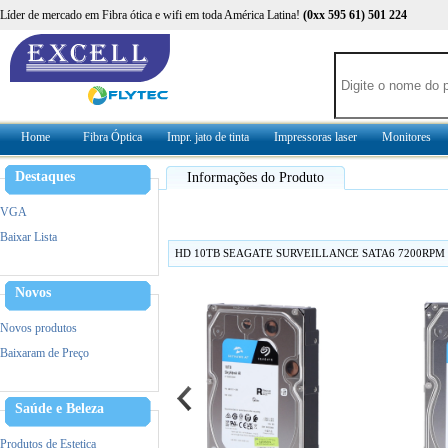
Líder de mercado em Fibra ótica e wifi em toda América Latina!
(0xx 595 61) 501 224
Home
Fibra Óptica
Impr. jato de tinta
Impressoras laser
Monitores
Destaques
Informações do Produto
VGA
Baixar Lista
HD 10TB SEAGATE SURVEILLANCE SATA6 7200RPM 
Novos
Novos produtos
Baixaram de Preço
Saúde e Beleza
Produtos de Estetica