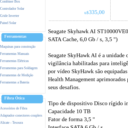
Combiner Box
Controlador Solar
335,00
u$
Gride Inverter
Painel Solar
Seagate Skyhawk AI ST10000VE000
Ferramentas
SATA Cache, 6,0 Gb / s, 3,5 ")
Maquinas para construção
Ferramentas Manuais
Seagate SkyHawk AI é a unidade o
Ferramentas Elétricas
vigilância habilitadas para intelig
Ferramentas para Soldagem
por vídeo SkyHawk são equipadas 
Ferramentas de Medição
Health Management aprimorados pa
Ferramentas a Bateria
seus desafios.
Acessorios de Ferramentas
Equipamento de Proteção (EPI)
Fibra Ótica
Tipo de dispositivo Disco rígido i
Incêndio
Acessórios de Fibra
Capacidade 10 TB
Adaptador-conectores-couplers
Fator de forma 3,5 "
Alicate - Tesoura
Interface SATA 6 Gb / s