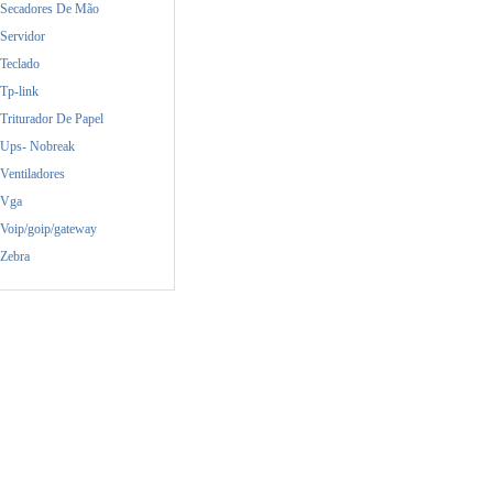
Secadores De Mão
Servidor
Teclado
Tp-link
Triturador De Papel
Ups- Nobreak
Ventiladores
Vga
Voip/goip/gateway
Zebra