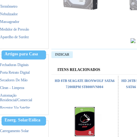
Termômetro
Nebulizador
Massageador
Medidor de Pressão
Aparelho de Surdez
Dermaroller
Tratamento capilar
Artigos para Casa
INDICAR
Maquina de Tosa
Fechaduras Digitais
ITENS RELACIONADOS
Porta Retrato Digital
Secadores De Mão
HD 8TB SEAGATE IRONWOLF SATA6
HD 20TB
7200RPM ST8000VN004
SATA6
Clean – Limpeza
Automação
Residencial/Comercial
Receptor Via Satelite
Ar Condicionado
Energ. Solar/Eólica
Triturador De Papel
Accessorios
Carregamento Solar