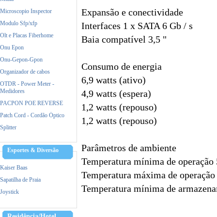
Expansão e conectividade
Microscopio Inspector
Modulo Sfp/xfp
Interfaces 1 x SATA 6 Gb / s
Olt e Placas Fiberhome
Baia compatível 3,5 "
Onu Epon
Onu-Gepon-Gpon
Consumo de energia
Organizador de cabos
6,9 watts (ativo)
OTDR - Power Meter -
Medidores
4,9 watts (espera)
PACPON POE REVERSE
1,2 watts (repouso)
Patch Cord - Cordão Óptico
1,2 watts (repouso)
Splitter
Parâmetros de ambiente
Esportes & Diversão
Temperatura mínima de operação 
Kaiser Baas
Temperatura máxima de operação 
Sapatilha de Praia
Temperatura mínima de armazena
Joystick
Residência/Hotel