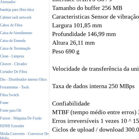
Atenuador
Tamanho do buffer 256 MB
bandeja para fibra ótica
Caracteristicas Sensor de vibraçã
Cabinet rack network
Largura 101,85 mm
Cabos de Fibra
Caixa de Atendimento
Profundidade 146,99 mm
Caixa de Emenda
Altura 26,11 mm
Caixa de Terminaçâo
Peso 690 g
Clean - Limpeza
Cleaver - Clivador
Velocidade de transferência da u
Cortador De Fibra
Dio - Distribuidor interno Otico
Taxa de dados interna 250 MBps
Ferramentas - Tools
Fibra Switch
Confiabilidade
Fonte
Fonte para Olt
MTBF (tempo médio entre erros) 
Fusion - Máquina De Fusão
Erros irreversíveis 1 vezes 10 ^ 15
HDMI Extender
Ciclos de upload / download 300.
Media Converter - Conversor De
Midia