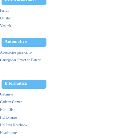
Fanvil
Dinstar
Yealink
Alcatel
Hikvision
Automotivo
Ezviz
Acessórios para carro
IPTV
Carregador Smart de Bateria
VOIP/GOIP/Gateway
Informática
Gabinete
Cadeira Gamer
Hard Disk
Hd Externo
Hd Para Notebook
Headphone