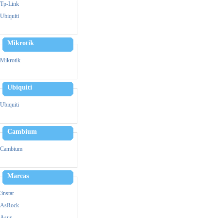
Zebra
Tp-Link
Triturador De Papel
Ubiquiti
Mikrotik
Mikrotik
Ubiquiti
Ubiquiti
Cambium
Cambium
Marcas
3nstar
AsRock
Asus