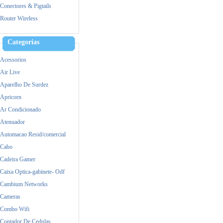
Mercusys
Conectores & Pigtails
MikroTik
Router Wireless
Mimosa
Nokia
Categorias
Raspberry
Acessorios
Samsung
Air Live
Satellite
Aparelho De Surdez
TP-Link
Apricorn
Ubiquiti
Ar Condicionado
Yealink
Atenuador
Zebra
Automacao Resid/comercial
Cabo
Cadeira Gamer
Caixa Optica-gabinete- Odf
Cambium Networks
Cameras
Combo Wifi
Contador De Cedulas