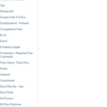
Cpu
Dermaroller
Energia Solar E Eolica
Estabilizadores / Nobreak
Carregamento Solar
Ezviz
Fanvil
Fechadura Digital
Ferramentas- Maquinas Para
Construção
Fibra Optica / Fibra Otica
Fontes
Gabinete
Grandstream
Hard Disk Ide - Sata
Hard Diskk
Hd Externo
Hd Para Notebook