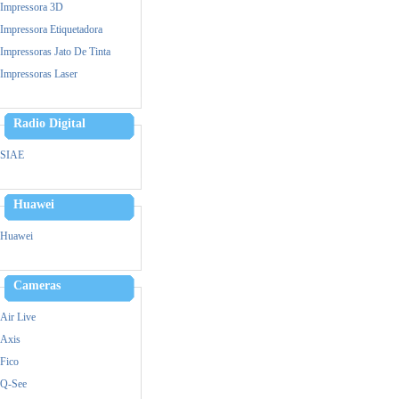
Impressora 3D
Impressora Etiquetadora
Impressoras Jato De Tinta
Impressoras Laser
Leitor Biometrico
Memoria
Radio Digital
Cpu
SIAE
Monitor
Mouse
Huawei
Notebook
Ups- Nobreak
Huawei
Pen Drive
Power Bank - Carregador
Cameras
Simultaneo
Leitor Biometrico
Air Live
Teclado
Axis
Ventiladores
Fico
Vga
Q-See